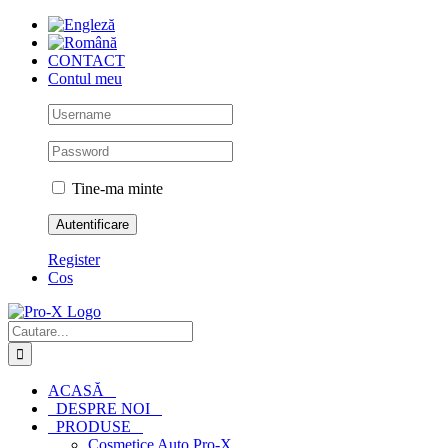
Skip
to
content
CONTACT
Contul meu
Tine-ma minte
Register
Cos
Cautare...
ACASĂ
DESPRE NOI
PRODUSE
Cosmetice Auto Pro-X