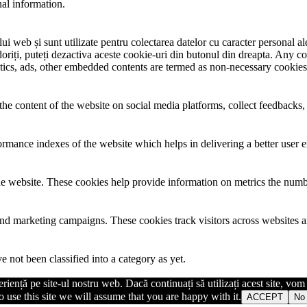
nal information.
i web și sunt utilizate pentru colectarea datelor cu caracter personal ale 
riți, puteți dezactiva aceste cookie-uri din butonul din dreapta. Any co
lytics, ads, other embedded contents are termed as non-necessary cookies
the content of the website on social media platforms, collect feedbacks, 
mance indexes of the website which helps in delivering a better user ex
e website. These cookies help provide information on metrics the number 
and marketing campaigns. These cookies track visitors across websites a
 not been classified into a category as yet.
iență pe site-ul nostru web. Dacă continuați să utilizați acest site, vo
 use this site we will assume that you are happy with it.
ACCEPT
No