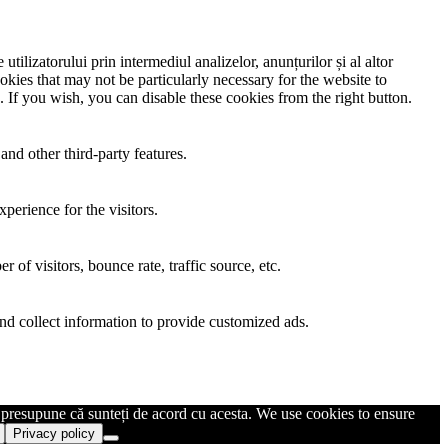
utilizatorului prin intermediul analizelor, anunțurilor și al altor
okies that may not be particularly necessary for the website to
. If you wish, you can disable these cookies from the right button.
and other third-party features.
perience for the visitors.
of visitors, bounce rate, traffic source, etc.
nd collect information to provide customized ads.
m presupune că sunteți de acord cu acesta. We use cookies to ensure
Privacy policy