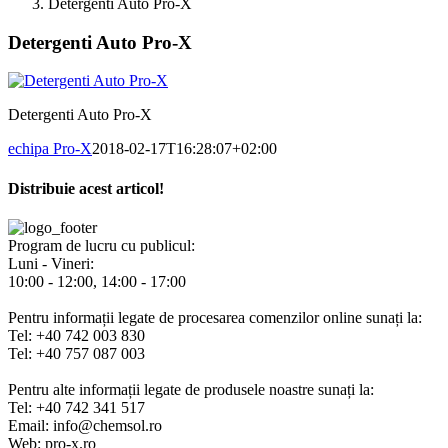
Detergenti Auto Pro-X
Detergenti Auto Pro-X
Detergenti Auto Pro-X
echipa Pro-X
2018-02-17T16:28:07+02:00
Distribuie acest articol!
Facebook
X
Pinterest
E-
mail:
Program de lucru cu publicul:
Luni - Vineri:
10:00 - 12:00, 14:00 - 17:00
Pentru informații legate de procesarea comenzilor online sunați la:
Tel: +40 742 003 830
Tel: +40 757 087 003
Pentru alte informații legate de produsele noastre sunați la:
Tel: +40 742 341 517
Email: info@chemsol.ro
Web: pro-x.ro