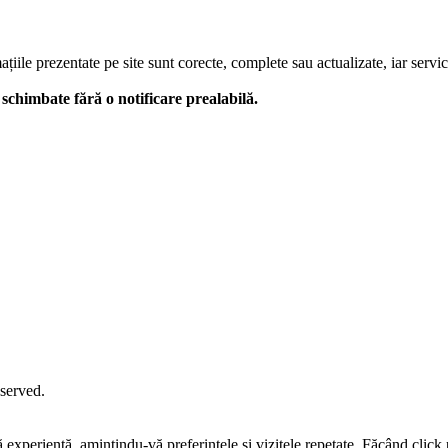
le prezentate pe site sunt corecte, complete sau actualizate, iar serviciil
 fi schimbate fără o notificare prealabilă.
eserved.
tă experiență, amintindu-vă preferințele și vizitele repetate. Făcând c