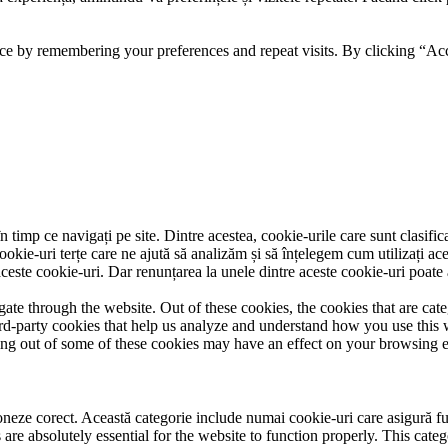
ce by remembering your preferences and repeat visits. By clicking “Acc
 timp ce navigați pe site. Dintre acestea, cookie-urile care sunt clasifi
ookie-uri terțe care ne ajută să analizăm și să înțelegem cum utilizați ac
ste cookie-uri. Dar renunțarea la unele dintre aceste cookie-uri poate 
te through the website. Out of these cookies, the cookies that are cate
hird-party cookies that help us analyze and understand how you use this
ting out of some of these cookies may have an effect on your browsing 
neze corect. Această categorie include numai cookie-uri care asigură funcț
re absolutely essential for the website to function properly. This categ