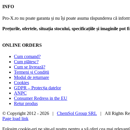
INFO
Pro-X.ro nu poate garanta și nu își poate asuma răspunderea că informații
Prețurile, ofertele, situația stocului, specificațiile și imaginile pot
ONLINE ORDERS
Cum comand?
Cum plătesc?
Cum se livrează?
Termeni și Condiții
Modul de returnare
Cookies
GDPR – Protecția datelor
ANPC
Consumer Redress in the EU
Retur produs
© Copyright 2012 -
2026 |
ChemSol Group SRL
| All Rights R
Page load link
Folosim cookie-uri pe site-ul nostru pentru a vă oferi cea mai relevan