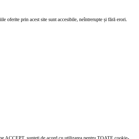
e oferite prin acest site sunt accesibile, neîntrerupte și fără erori.
lick pe ACCEPT, sunteți de acord cu utilizarea pentru TOATE cookie-