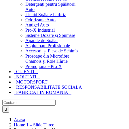
Detergenți pentru Spălătorii
Auto
Lichid Spălare Parbriz
Odorizante Auto
Antigel Auto
Pro-X Industrial
Sisteme Dozare și Spumare
Aparate de Spălat
Aspiratoare Profesionale
Accesorii și Piese de Schimb
Prosoape din Microfibre,
Chamois și Role Hârtie
Promoționale Pro-X
CLIENTI
NOUTATI
MOTORSPORT
RESPONSABILITATE SOCIALA
FABRICAT IN ROMANIA
Cautare...
Acasa
Home 1 – Slide Three