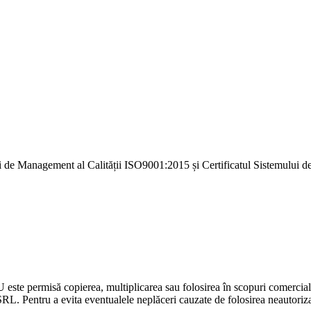
i de Management al Calității ISO9001:2015 și Certificatul Sistemulu
U este permisă copierea, multiplicarea sau folosirea în scopuri comercia
L. Pentru a evita eventualele neplăceri cauzate de folosirea neautorizată