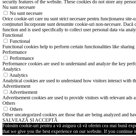
security features of the website. These cookies do not store any perso
Nu sunt necesare
Nu sunt necesare
Orice cookie-uri care nu sunt strict necesare pentru funcționarea site-ulu
conținuturi încorporate sunt denumite cookie-uri non-necesare. Dacă do
function and is used specifically to collect user personal data via ana
Functional
Functional
Functional cookies help to perform certain functionalities like sharing 
Performance
Performance
Performance cookies are used to understand and analyze the key perfor
Analytics
Analytics
Analytical cookies are used to understand how visitors interact with th
Advertisement
Advertisement
Advertisement cookies are used to provide visitors with relevant ads 
Others
Others
Other uncategorized cookies are those that are being analyzed and have
SALVEAZĂ ȘI ACCEPTĂ
Folosim cookie-uri pentru a vă asigura că vă oferim cea mai bună exper
that we give you the best experience on our website. If you continue to