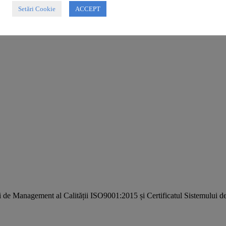
Setări Cookie
ACCEPT
i de Management al Calității ISO9001:2015 și Certificatul Sistemulu