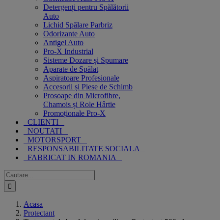
Detergenți pentru Spălătorii
Auto
Lichid Spălare Parbriz
Odorizante Auto
Antigel Auto
Pro-X Industrial
Sisteme Dozare și Spumare
Aparate de Spălat
Aspiratoare Profesionale
Accesorii și Piese de Schimb
Prosoape din Microfibre,
Chamois și Role Hârtie
Promoționale Pro-X
CLIENTI
NOUTATI
MOTORSPORT
RESPONSABILITATE SOCIALA
FABRICAT IN ROMANIA
Cautare...
Acasa
Protectant