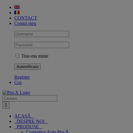
Skip
to
content
CONTACT
Contul meu
Tine-ma minte
Register
Cos
Cautare...
ACASĂ
DESPRE NOI
PRODUSE
Cosmetice Auto Pro-X