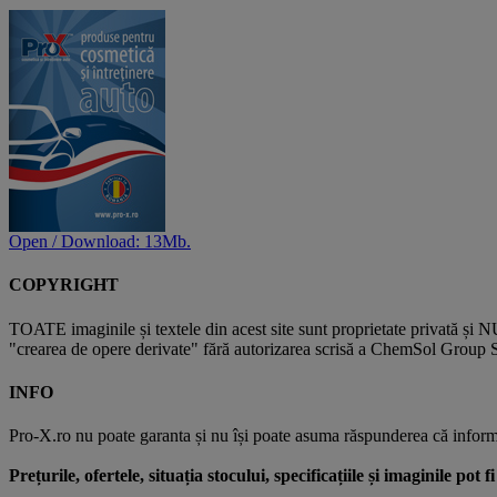
Open / Download: 13Mb.
COPYRIGHT
TOATE imaginile și textele din acest site sunt proprietate privată și N
"crearea de opere derivate" fără autorizarea scrisă a ChemSol Group SR
INFO
Pro-X.ro nu poate garanta și nu își poate asuma răspunderea că informații
Prețurile, ofertele, situația stocului, specificațiile și imaginile pot