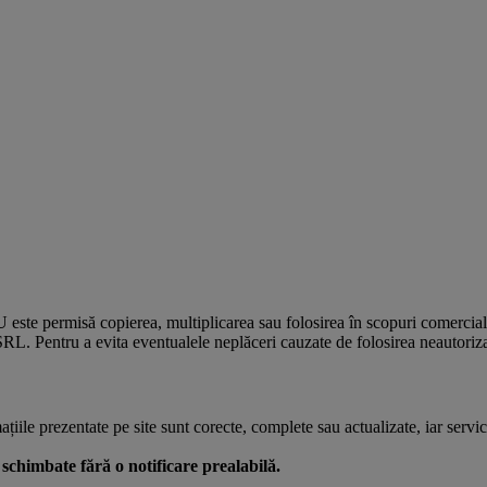
U este permisă copierea, multiplicarea sau folosirea în scopuri comercia
L. Pentru a evita eventualele neplăceri cauzate de folosirea neautorizată
le prezentate pe site sunt corecte, complete sau actualizate, iar serviciil
 fi schimbate fără o notificare prealabilă.