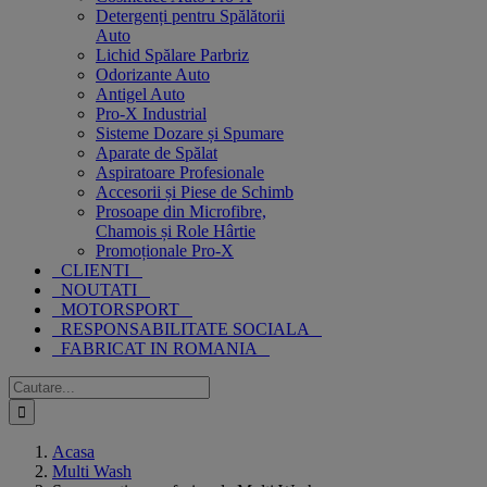
Detergenți pentru Spălătorii
Auto
Lichid Spălare Parbriz
Odorizante Auto
Antigel Auto
Pro-X Industrial
Sisteme Dozare și Spumare
Aparate de Spălat
Aspiratoare Profesionale
Accesorii și Piese de Schimb
Prosoape din Microfibre,
Chamois și Role Hârtie
Promoționale Pro-X
CLIENTI
NOUTATI
MOTORSPORT
RESPONSABILITATE SOCIALA
FABRICAT IN ROMANIA
Cautare...
Acasa
Multi Wash