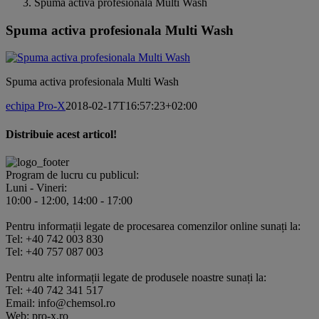
Spuma activa profesionala Multi Wash
Spuma activa profesionala Multi Wash
Spuma activa profesionala Multi Wash
echipa Pro-X
2018-02-17T16:57:23+02:00
Distribuie acest articol!
Facebook
X
Pinterest
E-
mail:
Program de lucru cu publicul:
Luni - Vineri:
10:00 - 12:00, 14:00 - 17:00
Pentru informații legate de procesarea comenzilor online sunați la:
Tel: +40 742 003 830
Tel: +40 757 087 003
Pentru alte informații legate de produsele noastre sunați la:
Tel: +40 742 341 517
Email: info@chemsol.ro
Web: pro-x.ro