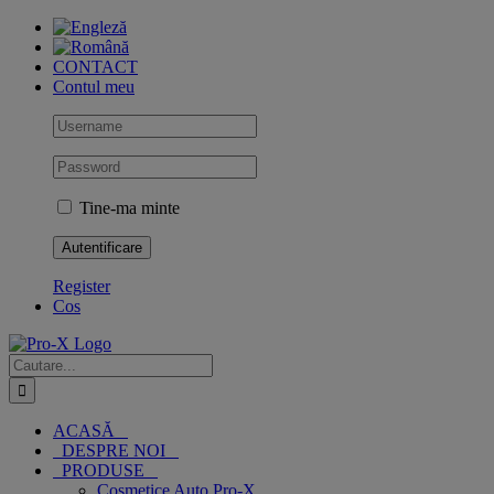
Skip
to
content
CONTACT
Contul meu
Tine-ma minte
Register
Cos
Cautare...
ACASĂ
DESPRE NOI
PRODUSE
Cosmetice Auto Pro-X