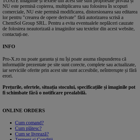
TOATE imaginile și textele din acest site sunt proprietate privată și
NU este permisă copierea, multiplicarea sau folosirea în scopuri
comerciale, NU este permisă modificarea, distorsionarea sau editarea
lor pentru "crearea de opere derivate" fără autorizarea scrisă a
ChemSol Group SRL. Pentru a evita eventualele neplăceri cauzate
de folosirea neautorizată a imaginilor sau textelor din acest website,
contactați-ne.
INFO
Pro-X.ro nu poate garanta și nu își poate asuma răspunderea că
informațiile prezentate pe site sunt corecte, complete sau actualizate,
iar serviciile oferite prin acest site sunt accesibile, neîntrerupte și fără
erori.
Prețurile, ofertele, situația stocului, specificațiile și imaginile pot
fi schimbate fără o notificare prealabilă.
ONLINE ORDERS
Cum comand?
Cum plătesc?
Cum se livrează?
Termeni și Condiții