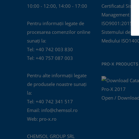
10:00 - 12:00, 14:00 - 17:00
Certificatul Siste
Management al Cal
Pentru informații legate de
ISO9001:2015 și C
procesarea comenzilor online
Sistemului de Ma
sunați la:
Mediului ISO140
Tel: +40 742 003 830
Tel: +40 757 087 003
PRO-X PRODUCTS
Pentru alte informații legate
de produsele noastre sunați
la:
Open / Download
Tel: +40 742 341 517
Email: info@chemsol.ro
Web: pro-x.ro
CHEMSOL GROUP SRL