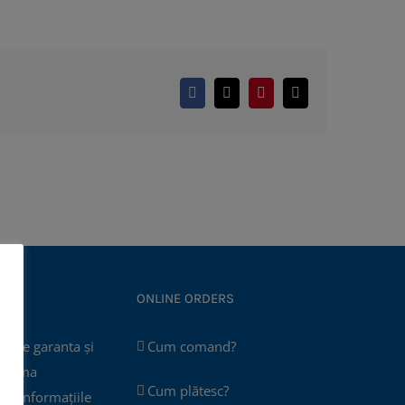
Facebook
X
Pinterest
E-
mail:
ONLINE ORDERS
poate garanta și
Cum comand?
 asuma
Cum plătesc?
că informațiile