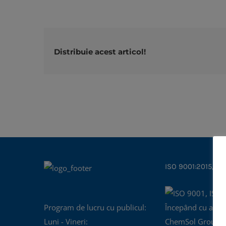
Distribuie acest articol!
ISO 9001:2015, IS
Program de lucru cu publicul:
Începând cu anul
Luni - Vineri:
ChemSol Group d