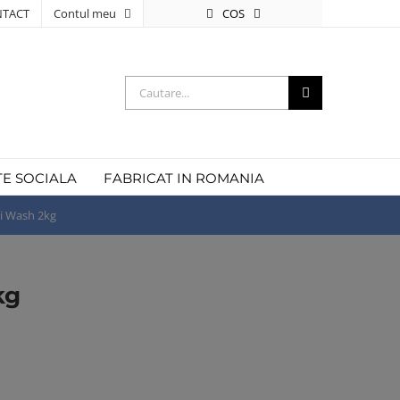
COS
TACT
Contul meu
Cautare...
TE SOCIALA
FABRICAT IN ROMANIA
ti Wash 2kg
kg