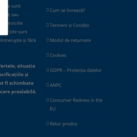
 site sunt
Cum se livrează?
plete sau
ar serviciile
Termeni și Condiții
cest site sunt
eîntrerupte și fără
Modul de returnare
Cookies
fertele, situația
GDPR – Protecția datelor
cificațiile și
ot fi schimbate
ANPC
icare prealabilă.
Consumer Redress in the
EU
Retur produs