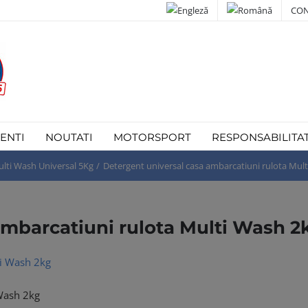
CON
IENTI
NOUTATI
MOTORSPORT
RESPONSABILITA
lti Wash Universal 5Kg
Detergent universal casa ambarcatiuni rulota Mul
ambarcatiuni rulota Multi Wash 2
 Wash 2kg