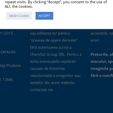
repeat visits. By clicking “Accept”, you consent to the use of
mului de
copierea, multiplicarea sau
prezentate pe
ALL the cookies.
ității
folosirea în scopuri
corecte, com
Setări Cookie
ACCEPT
ertificatul
comerciale, NU este permisă
actualizate, i
nagement al
modificarea, distorsionarea
oferite prin a
01:2015.
sau editarea lor pentru
accesibile, n
"crearea de opere derivate"
erori.
fără autorizarea scrisă a
 CATALOG
ChemSol Group SRL. Pentru a
Prețurile, o
evita eventualele neplăceri
stocului, spe
cauzate de folosirea
imaginile p
neautorizată a imaginilor sau
fără o notif
: 13Mb.
textelor din acest website,
contactați-ne.