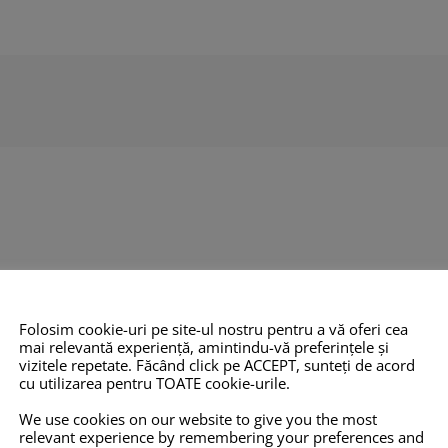
Folosim cookie-uri pe site-ul nostru pentru a vă oferi cea
O 14001:2015
COPYRIGHT
INFO
mai relevantă experiență, amintindu-vă preferințele și
vizitele repetate. Făcând click pe ACCEPT, sunteți de acord
cu utilizarea pentru TOATE cookie-urile.
TOATE imaginile și textele din
Pro-X.ro nu 
 2012,
acest site sunt proprietate
nu își poate
We use cookies on our website to give you the most
relevant experience by remembering your preferences and
eține
privată și NU este permisă
răspunderea 