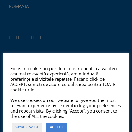
ROMÂNIA
ISO 9001:2015, ISO 14001:2015
Folosim cookie-uri pe site-ul nostru pentru a vă oferi
cea mai relevantă experiență, amintindu-vă
preferințele și vizitele repetate. Făcând click pe
ACCEPT, sunteți de acord cu utilizarea pentru TOATE
Începând cu anul 2012, ChemSol Group deține
cookie-urile.
Certificatul Sistemului de Management al Calității
We use cookies on our website to give you the most
ISO9001:2015 și Certificatul Sistemului de Management
relevant experience by remembering your preferences
al Mediului ISO14001:2015.
and repeat visits. By clicking “Accept”, you consent to
the use of ALL the cookies.
Setări Cookie
ACCEPT