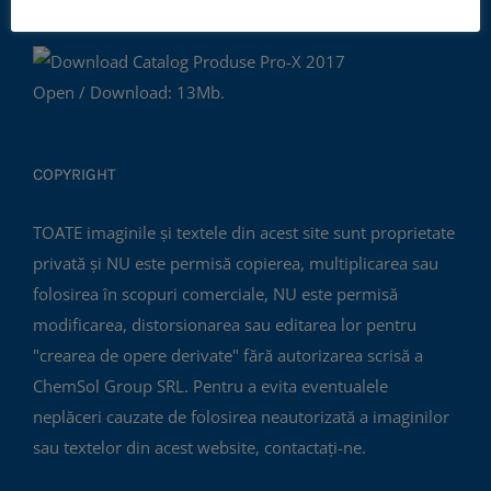
PRO-X PRODUCTS CATALOG
Open / Download: 13Mb.
COPYRIGHT
TOATE imaginile și textele din acest site sunt proprietate
privată și NU este permisă copierea, multiplicarea sau
folosirea în scopuri comerciale, NU este permisă
modificarea, distorsionarea sau editarea lor pentru
"crearea de opere derivate" fără autorizarea scrisă a
ChemSol Group SRL. Pentru a evita eventualele
neplăceri cauzate de folosirea neautorizată a imaginilor
sau textelor din acest website, contactați-ne.