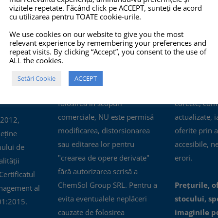
vizitele repetate. Făcând click pe ACCEPT, sunteți de acord
cu utilizarea pentru TOATE cookie-urile.
O 14001:2015
COPYRIGHT
INFO
We use cookies on our website to give you the most
relevant experience by remembering your preferences and
TOATE imaginile și textele din
Pro-X.ro nu 
repeat visits. By clicking “Accept”, you consent to the use of
ALL the cookies.
acest site sunt proprietate
nu își poate
privată și NU este permisă
răspunderea 
Setări Cookie
ACCEPT
copierea, multiplicarea sau
prezentate pe
folosirea în scopuri
corecte, com
comerciale, NU este permisă
actualizate, i
 2012,
modificarea, distorsionarea
oferite prin a
eține
sau editarea lor pentru
accesibile, n
mului de
"crearea de opere derivate"
erori.
ității
fără autorizarea scrisă a
ertificatul
ChemSol Group SRL. Pentru a
Prețurile, o
nagement al
evita eventualele neplăceri
stocului, spe
01:2015.
cauzate de folosirea
imaginile p