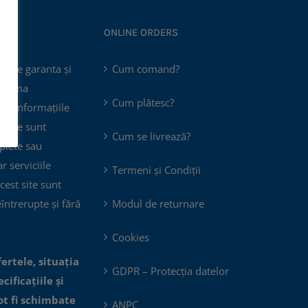
ONLINE ORDERS
poate garanta și
Cum comand?
 asuma
Cum plătesc?
că informațiile
 site sunt
Cum se livrează?
plete sau
ar serviciile
Termeni și Condiții
cest site sunt
eîntrerupte și fără
Modul de returnare
Cookies
fertele, situația
GDPR – Protecția datelor
cificațiile și
ot fi schimbate
ANPC