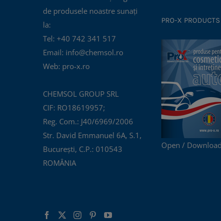
de produsele noastre sunați
PRO-X PRODUCTS
la:
Tel: +40 742 341 517
Email: info@chemsol.ro
Web: pro-x.ro
CHEMSOL GROUP SRL
CIF: RO18619957;
Reg. Com.: J40/6969/2006
Str. David Emmanuel 6A, S.1,
Open / Download
București, C.P.: 010543
ROMÂNIA