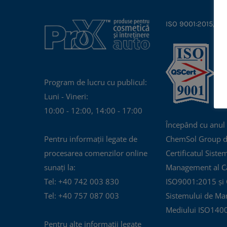
variații.
Opțiunile
ISO 9001:2015, IS
pot
fi
alese
în
Program de lucru cu publicul:
pagina
Luni - Vineri:
produsului.
10:00 - 12:00, 14:00 - 17:00
Începând cu anul
Pentru informații legate de
ChemSol Group d
procesarea comenzilor online
Certificatul Siste
sunați la:
Management al Cal
Tel: +40 742 003 830
ISO9001:2015 și C
Tel: +40 757 087 003
Sistemului de Ma
Mediului ISO140
Pentru alte informații legate