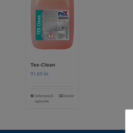
Tex-Clean
91,69
lei
Selectează
Detalii
Acest
opțiunile
produs
are
mai
multe