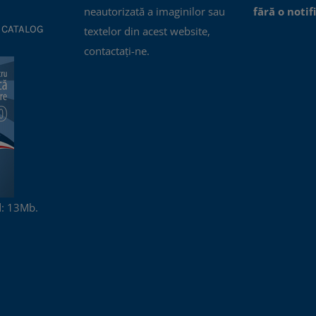
neautorizată a imaginilor sau
fără o notif
 CATALOG
textelor din acest website,
contactați-ne.
: 13Mb.