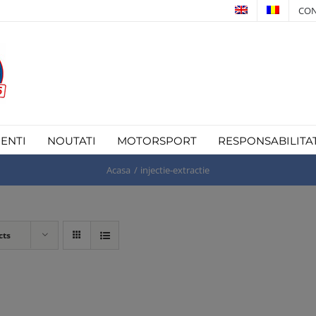
CON
IENTI
NOUTATI
MOTORSPORT
RESPONSABILITA
Acasa
injectie-extractie
cts