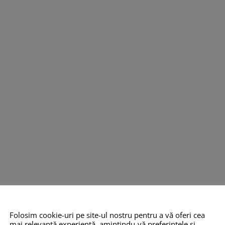
Folosim cookie-uri pe site-ul nostru pentru a vă oferi cea
mai relevantă experiență, amintindu-vă preferințele și