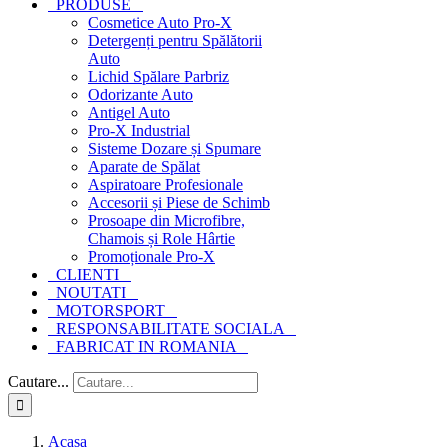
PRODUSE
Cosmetice Auto Pro-X
Detergenți pentru Spălătorii
Auto
Lichid Spălare Parbriz
Odorizante Auto
Antigel Auto
Pro-X Industrial
Sisteme Dozare și Spumare
Aparate de Spălat
Aspiratoare Profesionale
Accesorii și Piese de Schimb
Prosoape din Microfibre,
Chamois și Role Hârtie
Promoționale Pro-X
CLIENTI
NOUTATI
MOTORSPORT
RESPONSABILITATE SOCIALA
FABRICAT IN ROMANIA
Cautare...
Acasa