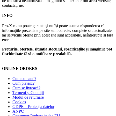
de folosirea neautorizată a imaginilor sau textelor din acest website,
contactați-ne.
INFO
Pro-X.ro nu poate garanta și nu își poate asuma răspunderea că
informațiile prezentate pe site sunt corecte, complete sau actualizate,
iar serviciile oferite prin acest site sunt accesibile, neîntrerupte și fără
erori.
Prețurile, ofertele, situația stocului, specificațiile și imaginile pot
fi schimbate fără o notificare prealabilă.
ONLINE ORDERS
Cum comand?
Cum plătesc?
Cum se livrează?
Termeni și Condiții
Modul de returnare
Cookies
GDPR – Protecția datelor
ANPC
Consumer Redress in the EU