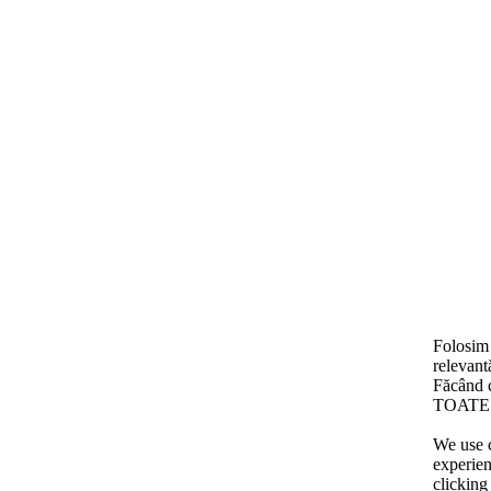
Folosim 
relevant
Făcând c
TOATE c
We use c
experien
clicking