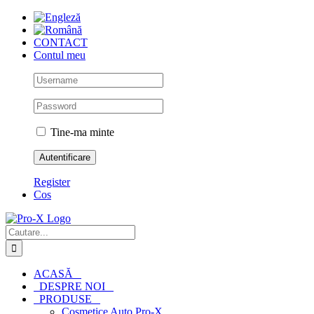
Skip
to
content
CONTACT
Contul meu
Tine-ma minte
Register
Cos
Cautare...
ACASĂ
DESPRE NOI
PRODUSE
Cosmetice Auto Pro-X