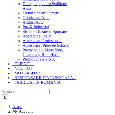
Detergenți pentru Spălătorii
Auto
Lichid Spălare Parbriz
Odorizante Auto
Antigel Auto
Pro-X Industrial
Sisteme Dozare și Spumare
Aparate de Spălat
Aspiratoare Profesionale
Accesorii și Piese de Schimb
Prosoape din Microfibre,
Chamois și Role Hârtie
Promoționale Pro-X
CLIENTI
NOUTATI
MOTORSPORT
RESPONSABILITATE SOCIALA
FABRICAT IN ROMANIA
Cautare...
Acasa
My Account