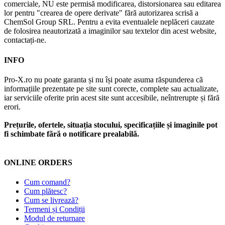
comerciale, NU este permisă modificarea, distorsionarea sau editarea
lor pentru "crearea de opere derivate" fără autorizarea scrisă a
ChemSol Group SRL. Pentru a evita eventualele neplăceri cauzate
de folosirea neautorizată a imaginilor sau textelor din acest website,
contactați-ne.
INFO
Pro-X.ro nu poate garanta și nu își poate asuma răspunderea că
informațiile prezentate pe site sunt corecte, complete sau actualizate,
iar serviciile oferite prin acest site sunt accesibile, neîntrerupte și fără
erori.
Prețurile, ofertele, situația stocului, specificațiile și imaginile pot
fi schimbate fără o notificare prealabilă.
ONLINE ORDERS
Cum comand?
Cum plătesc?
Cum se livrează?
Termeni și Condiții
Modul de returnare