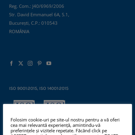
Reg. Com.: J40/6969/2006
Str. David Emmanuel 6A, S.1,
București, C.P.: 010543
ROMÂNIA
ISO 9001:2015, ISO 14001:2015
Folosim cookie-uri pe site-ul nostru pentru a vă oferi
cea mai relevantă experiență, amintindu-vă
preferințele și vizitele repetate. Făcând click pe