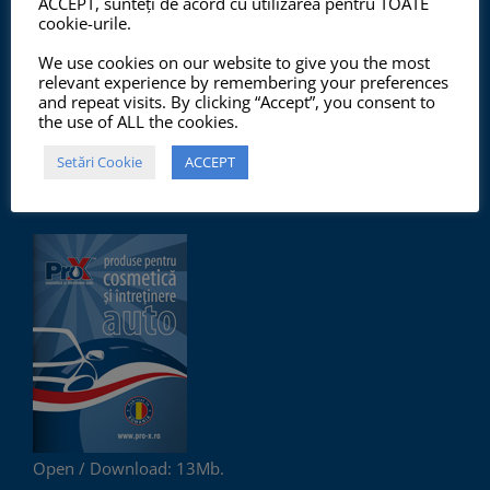
ACCEPT, sunteți de acord cu utilizarea pentru TOATE
Începând cu anul 2012, ChemSol Group deține
cookie-urile.
Certificatul Sistemului de Management al Calității
We use cookies on our website to give you the most
ISO9001:2015 și Certificatul Sistemului de Management
relevant experience by remembering your preferences
and repeat visits. By clicking “Accept”, you consent to
al Mediului ISO14001:2015.
the use of ALL the cookies.
Setări Cookie
ACCEPT
PRO-X PRODUCTS CATALOG
Open / Download: 13Mb.