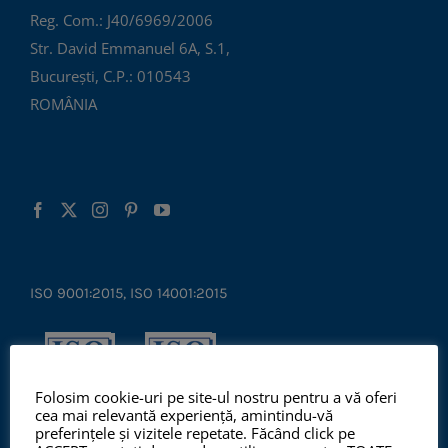
Reg. Com.: J40/6969/2006
Str. David Emmanuel 6A, S.1,
București, C.P.: 010543
ROMÂNIA
ISO 9001:2015, ISO 14001:2015
Folosim cookie-uri pe site-ul nostru pentru a vă oferi
cea mai relevantă experiență, amintindu-vă
preferințele și vizitele repetate. Făcând click pe