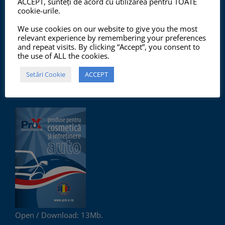
ACCEPT, sunteți de acord cu utilizarea pentru TOATE
Începând cu anul 2012, ChemSol Group deține
cookie-urile.
Certificatul Sistemului de Management al Calității
We use cookies on our website to give you the most
ISO9001:2015 și Certificatul Sistemului de Management
relevant experience by remembering your preferences
and repeat visits. By clicking “Accept”, you consent to
al Mediului ISO14001:2015.
the use of ALL the cookies.
Setări Cookie
ACCEPT
PRO-X PRODUCTS CATALOG
Open / Download: 13Mb.