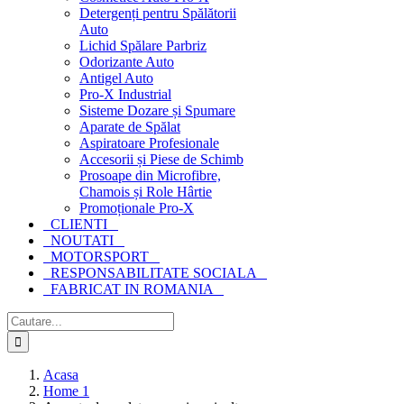
Detergenți pentru Spălătorii
Auto
Lichid Spălare Parbriz
Odorizante Auto
Antigel Auto
Pro-X Industrial
Sisteme Dozare și Spumare
Aparate de Spălat
Aspiratoare Profesionale
Accesorii și Piese de Schimb
Prosoape din Microfibre,
Chamois și Role Hârtie
Promoționale Pro-X
CLIENTI
NOUTATI
MOTORSPORT
RESPONSABILITATE SOCIALA
FABRICAT IN ROMANIA
Cautare...
Acasa
Home 1