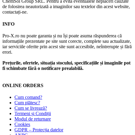
ChemSol Group SRL. Pentru a evita eventualele neplăceri cauzate
de folosirea neautorizată a imaginilor sau textelor din acest website,
contactați-ne.
INFO
Pro-X.ro nu poate garanta și nu își poate asuma răspunderea că
informațiile prezentate pe site sunt corecte, complete sau actualizate,
iar serviciile oferite prin acest site sunt accesibile, neîntrerupte și fără
erori.
Prețurile, ofertele, situația stocului, specificațiile și imaginile pot
fi schimbate fără o notificare prealabilă.
ONLINE ORDERS
Cum comand?
Cum plătesc?
Cum se livrează?
Termeni și Condiții
Modul de returnare
Cookies
GDPR – Protecția datelor