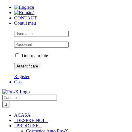
Skip
to
content
CONTACT
Contul meu
Tine-ma minte
Register
Cos
Cautare...
ACASĂ
DESPRE NOI
PRODUSE
Cosmetice Auto Pro-X