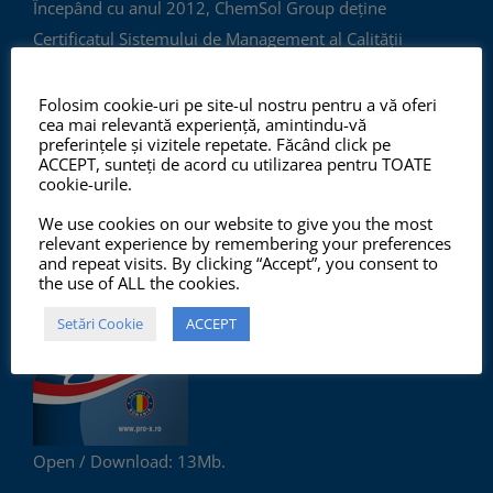
Începând cu anul 2012, ChemSol Group deține
Certificatul Sistemului de Management al Calității
ISO9001:2015 și Certificatul Sistemului de Management
al Mediului ISO14001:2015.
Folosim cookie-uri pe site-ul nostru pentru a vă oferi
cea mai relevantă experiență, amintindu-vă
preferințele și vizitele repetate. Făcând click pe
ACCEPT, sunteți de acord cu utilizarea pentru TOATE
cookie-urile.
PRO-X PRODUCTS CATALOG
We use cookies on our website to give you the most
relevant experience by remembering your preferences
and repeat visits. By clicking “Accept”, you consent to
the use of ALL the cookies.
Setări Cookie
ACCEPT
Open / Download: 13Mb.