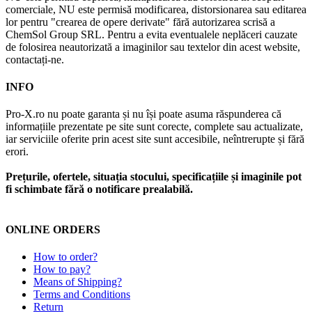
comerciale, NU este permisă modificarea, distorsionarea sau editarea
lor pentru "crearea de opere derivate" fără autorizarea scrisă a
ChemSol Group SRL. Pentru a evita eventualele neplăceri cauzate
de folosirea neautorizată a imaginilor sau textelor din acest website,
contactați-ne.
INFO
Pro-X.ro nu poate garanta și nu își poate asuma răspunderea că
informațiile prezentate pe site sunt corecte, complete sau actualizate,
iar serviciile oferite prin acest site sunt accesibile, neîntrerupte și fără
erori.
Prețurile, ofertele, situația stocului, specificațiile și imaginile pot
fi schimbate fără o notificare prealabilă.
ONLINE ORDERS
How to order?
How to pay?
Means of Shipping?
Terms and Conditions
Return