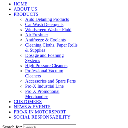
HOME
ABOUT US
PRODUCTS
Auto Detailing Products
Car Wash Detergents
Windscreen Washer Fluid
Air Freshner
Antifreeze & Coolants
Cleaning Cloths, Paper Rolls
& Supplies
Dosage and Foaming
Systems
High Pressure Cleaners
Professional Vacuum
Cleaners
Accessories and Spare Parts
Pro-X Industrial Line
Pro-X Promotional
Merchandise
CUSTOMERS
NEWS & EVENTS
PRO-X IN MOTORSPORT
SOCIAL RESPONSABILITY
Search for: