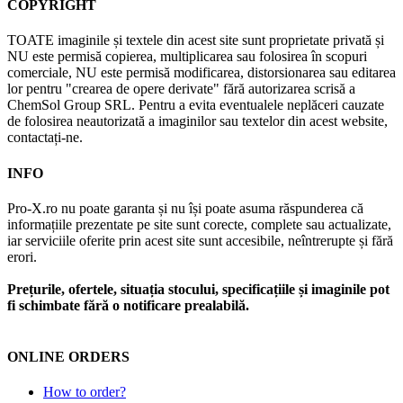
COPYRIGHT
TOATE imaginile și textele din acest site sunt proprietate privată și
NU este permisă copierea, multiplicarea sau folosirea în scopuri
comerciale, NU este permisă modificarea, distorsionarea sau editarea
lor pentru "crearea de opere derivate" fără autorizarea scrisă a
ChemSol Group SRL. Pentru a evita eventualele neplăceri cauzate
de folosirea neautorizată a imaginilor sau textelor din acest website,
contactați-ne.
INFO
Pro-X.ro nu poate garanta și nu își poate asuma răspunderea că
informațiile prezentate pe site sunt corecte, complete sau actualizate,
iar serviciile oferite prin acest site sunt accesibile, neîntrerupte și fără
erori.
Prețurile, ofertele, situația stocului, specificațiile și imaginile pot
fi schimbate fără o notificare prealabilă.
ONLINE ORDERS
How to order?