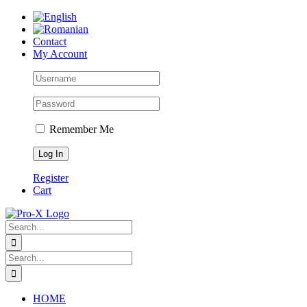
Skip
to
content
Contact
My Account
Remember Me
Register
Cart
Search
for:
Search
for:
HOME