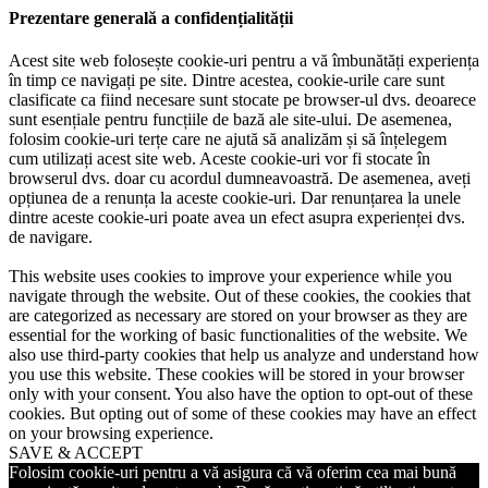
Prezentare generală a confidențialității
Acest site web folosește cookie-uri pentru a vă îmbunătăți experiența
în timp ce navigați pe site. Dintre acestea, cookie-urile care sunt
clasificate ca fiind necesare sunt stocate pe browser-ul dvs. deoarece
sunt esențiale pentru funcțiile de bază ale site-ului. De asemenea,
folosim cookie-uri terțe care ne ajută să analizăm și să înțelegem
cum utilizați acest site web. Aceste cookie-uri vor fi stocate în
browserul dvs. doar cu acordul dumneavoastră. De asemenea, aveți
opțiunea de a renunța la aceste cookie-uri. Dar renunțarea la unele
dintre aceste cookie-uri poate avea un efect asupra experienței dvs.
de navigare.
This website uses cookies to improve your experience while you
navigate through the website. Out of these cookies, the cookies that
are categorized as necessary are stored on your browser as they are
essential for the working of basic functionalities of the website. We
also use third-party cookies that help us analyze and understand how
you use this website. These cookies will be stored in your browser
only with your consent. You also have the option to opt-out of these
cookies. But opting out of some of these cookies may have an effect
on your browsing experience.
SAVE & ACCEPT
Folosim cookie-uri pentru a vă asigura că vă oferim cea mai bună