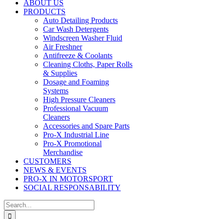
ABOUT US
PRODUCTS
Auto Detailing Products
Car Wash Detergents
Windscreen Washer Fluid
Air Freshner
Antifreeze & Coolants
Cleaning Cloths, Paper Rolls
& Supplies
Dosage and Foaming
Systems
High Pressure Cleaners
Professional Vacuum
Cleaners
Accessories and Spare Parts
Pro-X Industrial Line
Pro-X Promotional
Merchandise
CUSTOMERS
NEWS & EVENTS
PRO-X IN MOTORSPORT
SOCIAL RESPONSABILITY
Search
for: