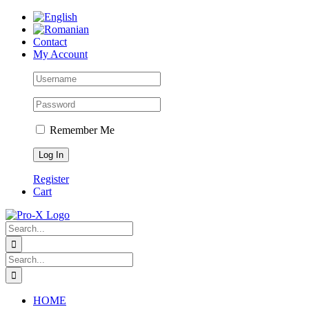
Skip
to
content
Contact
My Account
Remember Me
Register
Cart
Search
for:
Search
for:
HOME