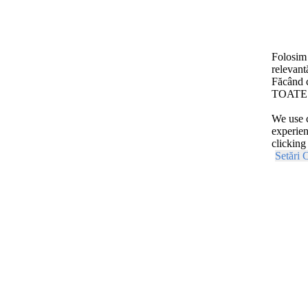
Folosim 
relevant
Făcând c
TOATE c
We use c
experien
clicking
Setări 