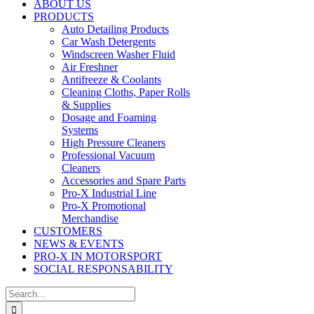
ABOUT US
PRODUCTS
Auto Detailing Products
Car Wash Detergents
Windscreen Washer Fluid
Air Freshner
Antifreeze & Coolants
Cleaning Cloths, Paper Rolls
& Supplies
Dosage and Foaming
Systems
High Pressure Cleaners
Professional Vacuum
Cleaners
Accessories and Spare Parts
Pro-X Industrial Line
Pro-X Promotional
Merchandise
CUSTOMERS
NEWS & EVENTS
PRO-X IN MOTORSPORT
SOCIAL RESPONSABILITY
Search
for: