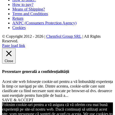
How to pay?
Means of Shipping?
Terms and Conditions
Return
ANPC (Consumers Protection Agency)
Cookies
© Copyright 2012 -
2026 |
ChemSol Group SRL
| All Rights
Reserved.
Page load link
Close
Prezentare generală a confidențialității
Acest site web folosește cookie-uri pentru a vă îmbunătăți experiența
în timp ce navigați pe site. Dintre acestea, cookie-urile care sunt
clasificate ca fiind necesare sunt stocate pe browser-ul dvs. deoarece
sunt esențiale pentru funcțiile de bază a
...
SAVE & ACCEPT
Folosim cookie-uri pentru a vă asigura că vă oferim cea mai bună
experiență pe site-ul nostru web. Dacă continuați să utilizați acest
site, vom presupune că sunteți de acord cu acesta. We use cookies to