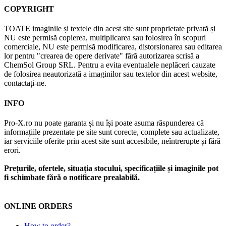
COPYRIGHT
TOATE imaginile și textele din acest site sunt proprietate privată și
NU este permisă copierea, multiplicarea sau folosirea în scopuri
comerciale, NU este permisă modificarea, distorsionarea sau editarea
lor pentru "crearea de opere derivate" fără autorizarea scrisă a
ChemSol Group SRL. Pentru a evita eventualele neplăceri cauzate
de folosirea neautorizată a imaginilor sau textelor din acest website,
contactați-ne.
INFO
Pro-X.ro nu poate garanta și nu își poate asuma răspunderea că
informațiile prezentate pe site sunt corecte, complete sau actualizate,
iar serviciile oferite prin acest site sunt accesibile, neîntrerupte și fără
erori.
Prețurile, ofertele, situația stocului, specificațiile și imaginile pot
fi schimbate fără o notificare prealabilă.
ONLINE ORDERS
How to order?