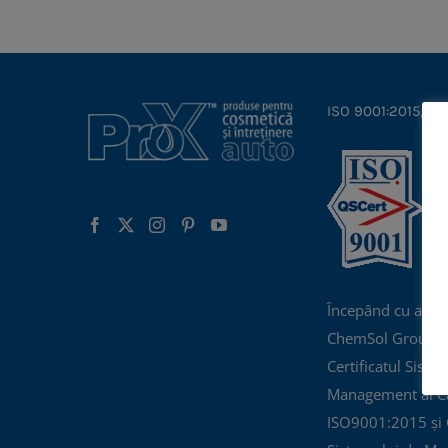
ISO 9001:2015, IS
Începând cu anul
ChemSol Group d
Certificatul Siste
Management al Cal
ISO9001:2015 și C