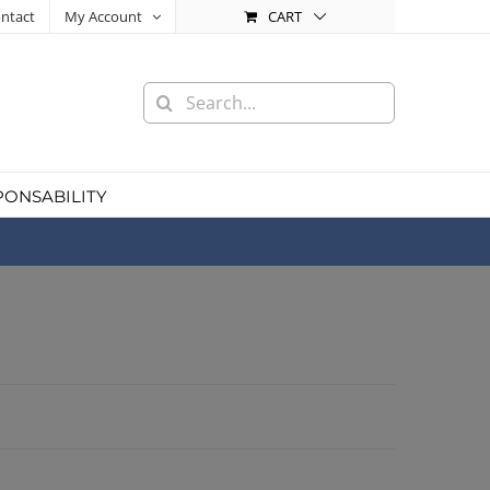
CART
ntact
My Account
Search
for:
PONSABILITY