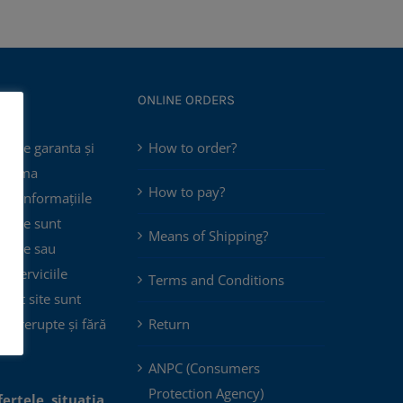
ONLINE ORDERS
poate garanta și
How to order?
 asuma
How to pay?
că informațiile
e site sunt
Means of Shipping?
plete sau
ar serviciile
Terms and Conditions
acest site sunt
eîntrerupte și fără
Return
ANPC (Consumers
Protection Agency)
fertele, situația