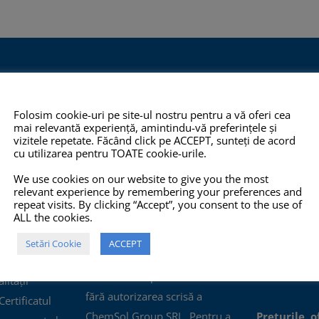
O 14001:2015
COPYRIGHT
INFO
Folosim cookie-uri pe site-ul nostru pentru a vă oferi cea
TOATE imaginile și textele din
Pro-X.ro nu 
mai relevantă experiență, amintindu-vă preferințele și
acest site sunt proprietate
nu își poate
vizitele repetate. Făcând click pe ACCEPT, sunteți de acord
cu utilizarea pentru TOATE cookie-urile.
privată și NU este permisă
răspunderea 
copierea, multiplicarea sau
prezentate p
We use cookies on our website to give you the most
relevant experience by remembering your preferences and
folosirea în scopuri
corecte, com
repeat visits. By clicking “Accept”, you consent to the use of
comerciale, NU este permisă
actualizate, i
ALL the cookies.
 2012,
modificarea, distorsionarea
oferite prin 
eține
Setări Cookie
ACCEPT
sau editarea lor pentru
accesibile, n
mului de
"crearea de opere derivate"
erori.
ității
fără autorizarea scrisă a
ertificatul
ChemSol Group SRL. Pentru a
Prețurile, o