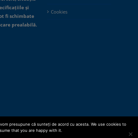
cificațiile și
Cookies
ot fi schimbate
icare prealabilă.
te, vom presupune că sunteți de acord cu acesta. We use cookies to
sume that you are happy with it.