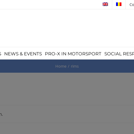
Co
S
NEWS & EVENTS
PRO-X IN MOTORSPORT
SOCIAL RES
Home
rims
n.