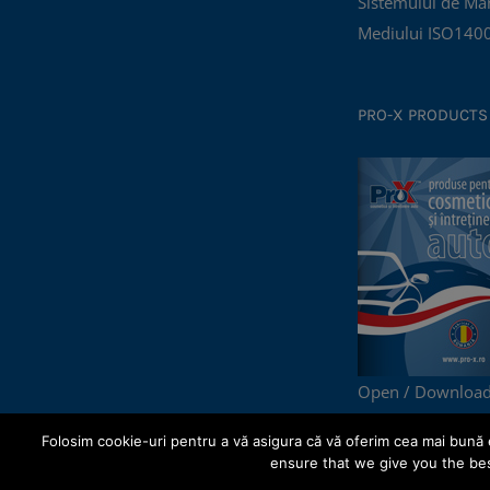
Sistemului de Ma
Mediului ISO140
PRO-X PRODUCTS
Open / Download
Folosim cookie-uri pentru a vă asigura că vă oferim cea mai bună 
ensure that we give you the bes