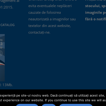
nagement al
evita eventualele neplăceri
stocului, spe
01:2015.
cauzate de folosirea
imaginile p
neautorizată a imaginilor sau
fără o notif
 CATALOG
textelor din acest website,
contactați-ne.
: 13Mb.
experiență pe site-ul nostru web. Dacă continuați să utilizați acest si
t experience on our website. If you continue to use this site we will as