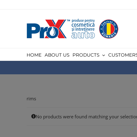
Skip
to
content
HOME
ABOUT US
PRODUCTS
CUSTOMER
rims
No products were found matching your selectio