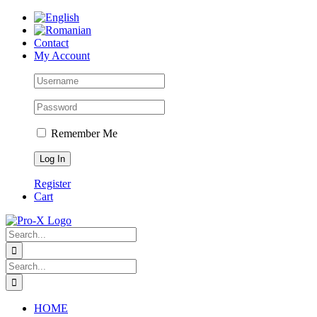
Skip
to
content
Contact
My Account
Remember Me
Register
Cart
Search
for:
Search
for:
HOME