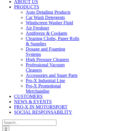
ABOUT US
PRODUCTS
Auto Detailing Products
Car Wash Detergents
Windscreen Washer Fluid
Air Freshner
Antifreeze & Coolants
Cleaning Cloths, Paper Rolls
& Supplies
Dosage and Foaming
Systems
High Pressure Cleaners
Professional Vacuum
Cleaners
Accessories and Spare Parts
Pro-X Industrial Line
Pro-X Promotional
Merchandise
CUSTOMERS
NEWS & EVENTS
PRO-X IN MOTORSPORT
SOCIAL RESPONSABILITY
Search
for: