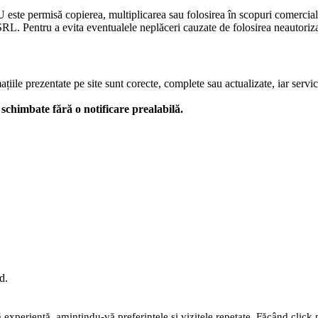
U este permisă copierea, multiplicarea sau folosirea în scopuri comercia
L. Pentru a evita eventualele neplăceri cauzate de folosirea neautorizată
le prezentate pe site sunt corecte, complete sau actualizate, iar serviciil
 fi schimbate fără o notificare prealabilă.
d.
 experiență, amintindu-vă preferințele și vizitele repetate. Făcând click 