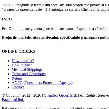
TOATE imaginile și textele din acest site sunt proprietate privată și N
"crearea de opere derivate" fără autorizarea scrisă a ChemSol Group SR
INFO
Pro-X.ro nu poate garanta și nu își poate asuma răspunderea că informații
Prețurile, ofertele, situația stocului, specificațiile și imaginile pot
ONLINE ORDERS
How to order?
How to pay?
Means of Shipping?
Terms and Conditions
Return
ANPC (Consumers Protection Agency)
Cookies
© Copyright 2012 -
2026 |
ChemSol Group SRL
| All Rights Reserve
Page load link
Folosim cookie-uri pe site-ul nostru pentru a vă oferi cea mai relevantă