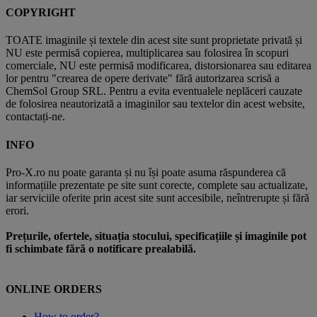
COPYRIGHT
TOATE imaginile și textele din acest site sunt proprietate privată și
NU este permisă copierea, multiplicarea sau folosirea în scopuri
comerciale, NU este permisă modificarea, distorsionarea sau editarea
lor pentru "crearea de opere derivate" fără autorizarea scrisă a
ChemSol Group SRL. Pentru a evita eventualele neplăceri cauzate
de folosirea neautorizată a imaginilor sau textelor din acest website,
contactați-ne.
INFO
Pro-X.ro nu poate garanta și nu își poate asuma răspunderea că
informațiile prezentate pe site sunt corecte, complete sau actualizate,
iar serviciile oferite prin acest site sunt accesibile, neîntrerupte și fără
erori.
Prețurile, ofertele, situația stocului, specificațiile și imaginile pot
fi schimbate fără o notificare prealabilă.
ONLINE ORDERS
How to order?