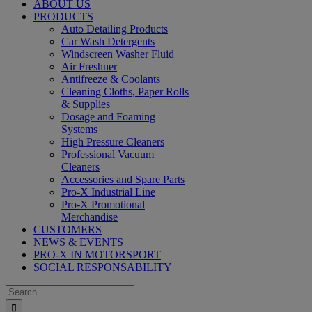
ABOUT US
PRODUCTS
Auto Detailing Products
Car Wash Detergents
Windscreen Washer Fluid
Air Freshner
Antifreeze & Coolants
Cleaning Cloths, Paper Rolls
& Supplies
Dosage and Foaming
Systems
High Pressure Cleaners
Professional Vacuum
Cleaners
Accessories and Spare Parts
Pro-X Industrial Line
Pro-X Promotional
Merchandise
CUSTOMERS
NEWS & EVENTS
PRO-X IN MOTORSPORT
SOCIAL RESPONSABILITY
Search
for: