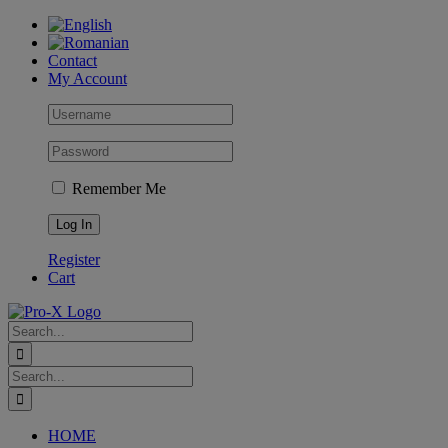
Skip
to
content
Contact
My Account
Remember Me
Register
Cart
Search
for:
Search
for:
HOME