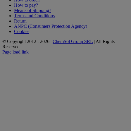
How to pay?
Means of Shipping?
Terms and Conditions
Return
ANPC (Consumers Protection Agency)
Cookies
© Copyright 2012 -
2026 |
ChemSol Group SRL
| All Rights
Reserved.
Page load link
Go
to
Top