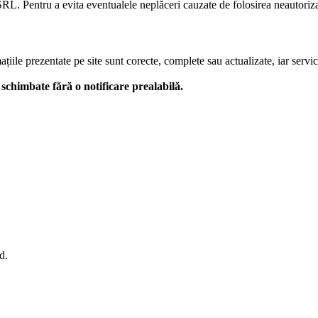
L. Pentru a evita eventualele neplăceri cauzate de folosirea neautorizată
le prezentate pe site sunt corecte, complete sau actualizate, iar serviciil
 fi schimbate fără o notificare prealabilă.
d.