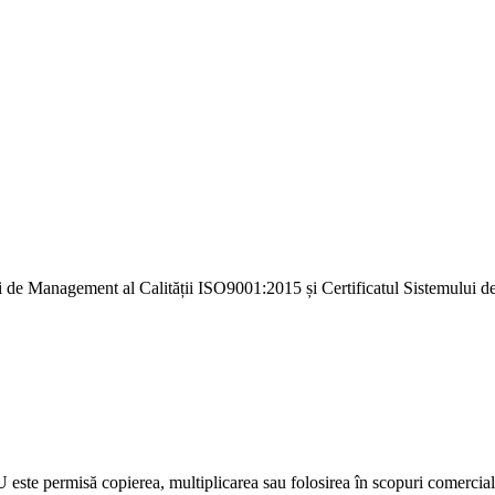
i de Management al Calității ISO9001:2015 și Certificatul Sistemulu
U este permisă copierea, multiplicarea sau folosirea în scopuri comercia