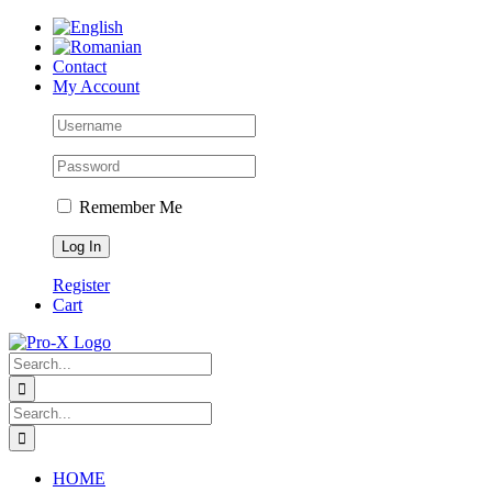
Skip
to
content
Contact
My Account
Remember Me
Register
Cart
Search
for:
Search
for:
HOME