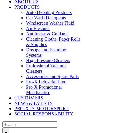
ABOUT US
PRODUCTS
Auto Detailing Products
Car Wash Detergents
Windscreen Washer Fluid
Air Freshner
Antifreeze & Coolants
Cleaning Cloths, Paper Rolls
& Supplies
Dosage and Foaming
Systems
High Pressure Cleaners
Professional Vacuum
Cleaners
Accessories and Spare Parts
Pro-X Industrial Line
Pro-X Promotional
Merchandise
CUSTOMERS
NEWS & EVENTS
PRO-X IN MOTORSPORT
SOCIAL RESPONSABILITY
Search
for: