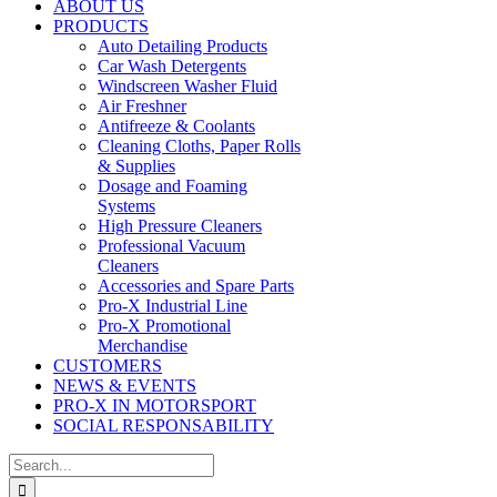
ABOUT US
PRODUCTS
Auto Detailing Products
Car Wash Detergents
Windscreen Washer Fluid
Air Freshner
Antifreeze & Coolants
Cleaning Cloths, Paper Rolls
& Supplies
Dosage and Foaming
Systems
High Pressure Cleaners
Professional Vacuum
Cleaners
Accessories and Spare Parts
Pro-X Industrial Line
Pro-X Promotional
Merchandise
CUSTOMERS
NEWS & EVENTS
PRO-X IN MOTORSPORT
SOCIAL RESPONSABILITY
Search
for: