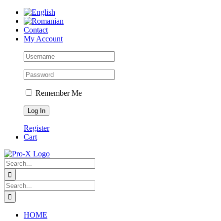
Skip
to
content
Contact
My Account
Remember Me
Register
Cart
Search
for:
Search
for:
HOME