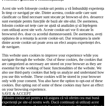
Acest site web folosește cookie-uri pentru a vă îmbunătăți experiența
în timp ce navigați pe site. Dintre acestea, cookie-urile care sunt
clasificate ca fiind necesare sunt stocate pe browser-ul dvs. deoarece
sunt esențiale pentru funcțiile de bază ale site-ului. De asemenea,
folosim cookie-uri terțe care ne ajută să analizăm și să înțelegem
cum utilizați acest site web. Aceste cookie-uri vor fi stocate în
browserul dvs. doar cu acordul dumneavoastră. De asemenea, aveți
opțiunea de a renunța la aceste cookie-uri. Dar renunțarea la unele
dintre aceste cookie-uri poate avea un efect asupra experienței dvs.
de navigare.
This website uses cookies to improve your experience while you
navigate through the website. Out of these cookies, the cookies that
are categorized as necessary are stored on your browser as they are
essential for the working of basic functionalities of the website. We
also use third-party cookies that help us analyze and understand how
you use this website. These cookies will be stored in your browser
only with your consent. You also have the option to opt-out of these
cookies. But opting out of some of these cookies may have an effect
on your browsing experience.
SAVE & ACCEPT
Folosim cookie-uri pentru a vă asigura că vă oferim cea mai bună
experiență pe site-ul nostru web. Dacă continuați să utilizați acest