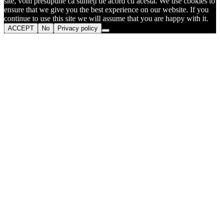
site, vom presupune că sunteți de acord cu acesta. We use cookies to
ensure that we give you the best experience on our website. If you
continue to use this site we will assume that you are happy with it.
ACCEPT
No
Privacy policy
Go
to
Top