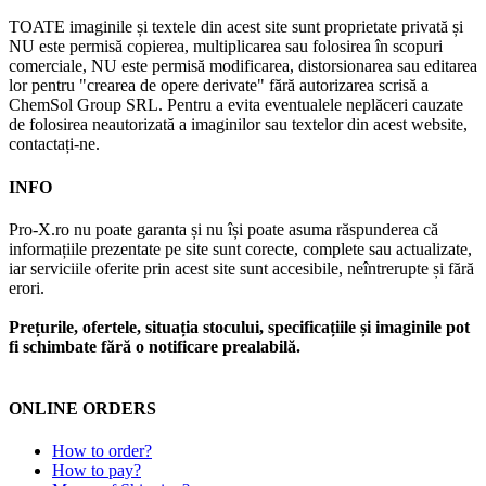
TOATE imaginile și textele din acest site sunt proprietate privată și
NU este permisă copierea, multiplicarea sau folosirea în scopuri
comerciale, NU este permisă modificarea, distorsionarea sau editarea
lor pentru "crearea de opere derivate" fără autorizarea scrisă a
ChemSol Group SRL. Pentru a evita eventualele neplăceri cauzate
de folosirea neautorizată a imaginilor sau textelor din acest website,
contactați-ne.
INFO
Pro-X.ro nu poate garanta și nu își poate asuma răspunderea că
informațiile prezentate pe site sunt corecte, complete sau actualizate,
iar serviciile oferite prin acest site sunt accesibile, neîntrerupte și fără
erori.
Prețurile, ofertele, situația stocului, specificațiile și imaginile pot
fi schimbate fără o notificare prealabilă.
ONLINE ORDERS
How to order?
How to pay?