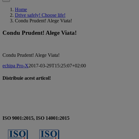
Home
Drive safely! Choose life!
Condu Prudent! Alege Viata!
Condu Prudent! Alege Viata!
Condu Prudent! Alege Viata!
echipa Pro-X
2017-03-29T15:25:07+02:00
Distribuie acest articol!
Facebook
X
Pinterest
Email
ISO 9001:2015, ISO 14001:2015