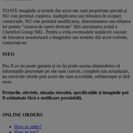
TOATE imaginile și textele din acest site sunt proprietate privată și
NU este permisă copierea, multiplicarea sau folosirea în scopuri
comerciale, NU este permisă modificarea, distorsionarea sau editarea
lor pentru "crearea de opere derivate" fără autorizarea scrisă a
ChemSol Group SRL. Pentru a evita eventualele neplăceri cauzate
de folosirea neautorizată a imaginilor sau textelor din acest website,
contactați-ne.
INFO
Pro-X.ro nu poate garanta și nu își poate asuma răspunderea că
informațiile prezentate pe site sunt corecte, complete sau actualizate,
iar serviciile oferite prin acest site sunt accesibile, neîntrerupte și fără
erori.
Prețurile, ofertele, situația stocului, specificațiile și imaginile pot
fi schimbate fără o notificare prealabilă.
ONLINE ORDERS
How to order?
How to pay?