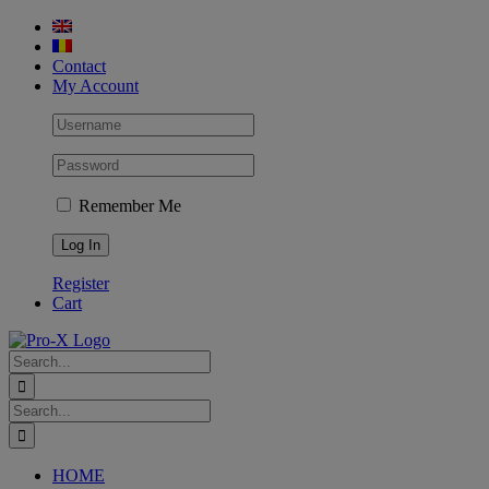
Skip
to
content
Contact
My Account
Remember Me
Register
Cart
Search
for:
Search
for:
HOME