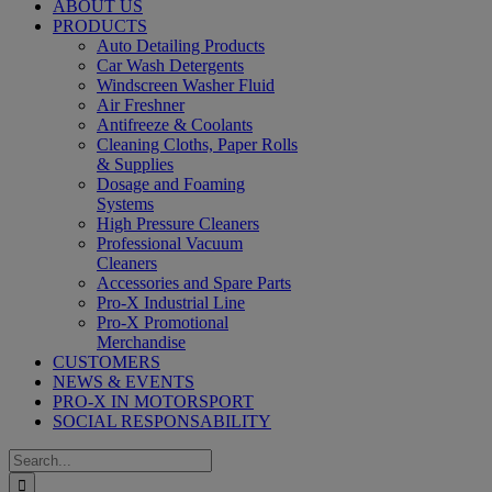
ABOUT US
PRODUCTS
Auto Detailing Products
Car Wash Detergents
Windscreen Washer Fluid
Air Freshner
Antifreeze & Coolants
Cleaning Cloths, Paper Rolls
& Supplies
Dosage and Foaming
Systems
High Pressure Cleaners
Professional Vacuum
Cleaners
Accessories and Spare Parts
Pro-X Industrial Line
Pro-X Promotional
Merchandise
CUSTOMERS
NEWS & EVENTS
PRO-X IN MOTORSPORT
SOCIAL RESPONSABILITY
Search
for: