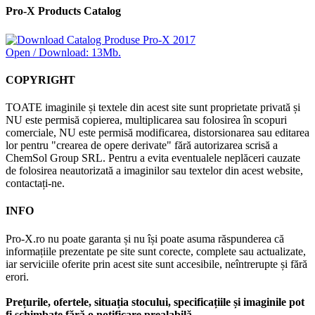
Pro-X Products Catalog
Open / Download: 13Mb.
COPYRIGHT
TOATE imaginile și textele din acest site sunt proprietate privată și
NU este permisă copierea, multiplicarea sau folosirea în scopuri
comerciale, NU este permisă modificarea, distorsionarea sau editarea
lor pentru "crearea de opere derivate" fără autorizarea scrisă a
ChemSol Group SRL. Pentru a evita eventualele neplăceri cauzate
de folosirea neautorizată a imaginilor sau textelor din acest website,
contactați-ne.
INFO
Pro-X.ro nu poate garanta și nu își poate asuma răspunderea că
informațiile prezentate pe site sunt corecte, complete sau actualizate,
iar serviciile oferite prin acest site sunt accesibile, neîntrerupte și fără
erori.
Prețurile, ofertele, situația stocului, specificațiile și imaginile pot
fi schimbate fără o notificare prealabilă.