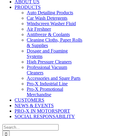
ABOUT US
PRODUCTS
Auto Detailing Products
Car Wash Detergents
Windscreen Washer Fluid
Air Freshner
Antifreeze & Coolants
Cleaning Cloths, Paper Rolls
& Supplies
Dosage and Foaming
Systems
High Pressure Cleaners
Professional Vacuum
Cleaners
Accessories and Spare Parts
Pro-X Industrial Line
Pro-X Promotional
Merchandise
CUSTOMERS
NEWS & EVENTS
PRO-X IN MOTORSPORT
SOCIAL RESPONSABILITY
Search
for: