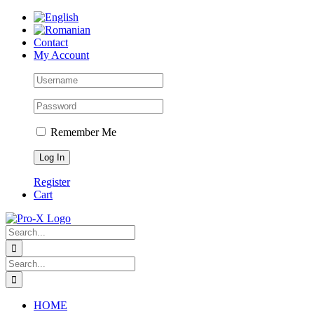
Skip
to
content
Contact
My Account
Remember Me
Register
Cart
Search
for:
Search
for:
HOME