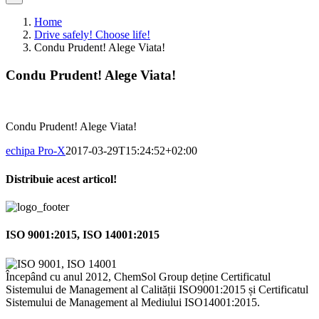
Home
Drive safely! Choose life!
Condu Prudent! Alege Viata!
Condu Prudent! Alege Viata!
Condu Prudent! Alege Viata!
echipa Pro-X
2017-03-29T15:24:52+02:00
Distribuie acest articol!
Facebook
X
Pinterest
Email
ISO 9001:2015, ISO 14001:2015
Începând cu anul 2012, ChemSol Group deține Certificatul
Sistemului de Management al Calității ISO9001:2015 și Certificatul
Sistemului de Management al Mediului ISO14001:2015.