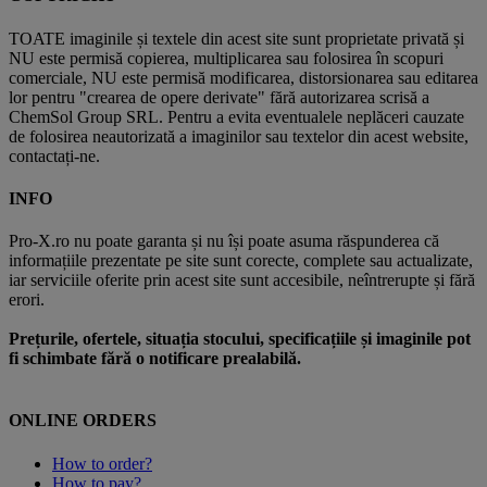
TOATE imaginile și textele din acest site sunt proprietate privată și
NU este permisă copierea, multiplicarea sau folosirea în scopuri
comerciale, NU este permisă modificarea, distorsionarea sau editarea
lor pentru "crearea de opere derivate" fără autorizarea scrisă a
ChemSol Group SRL. Pentru a evita eventualele neplăceri cauzate
de folosirea neautorizată a imaginilor sau textelor din acest website,
contactați-ne.
INFO
Pro-X.ro nu poate garanta și nu își poate asuma răspunderea că
informațiile prezentate pe site sunt corecte, complete sau actualizate,
iar serviciile oferite prin acest site sunt accesibile, neîntrerupte și fără
erori.
Prețurile, ofertele, situația stocului, specificațiile și imaginile pot
fi schimbate fără o notificare prealabilă.
ONLINE ORDERS
How to order?
How to pay?