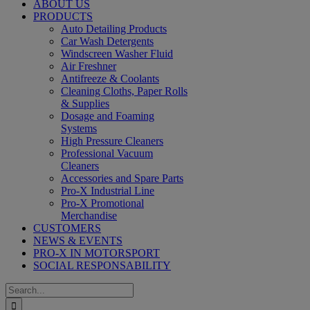
ABOUT US
PRODUCTS
Auto Detailing Products
Car Wash Detergents
Windscreen Washer Fluid
Air Freshner
Antifreeze & Coolants
Cleaning Cloths, Paper Rolls
& Supplies
Dosage and Foaming
Systems
High Pressure Cleaners
Professional Vacuum
Cleaners
Accessories and Spare Parts
Pro-X Industrial Line
Pro-X Promotional
Merchandise
CUSTOMERS
NEWS & EVENTS
PRO-X IN MOTORSPORT
SOCIAL RESPONSABILITY
Search
for: