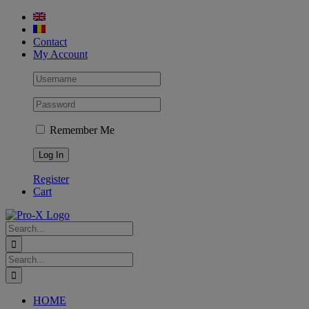
Skip
to
content
Contact
My Account
Remember Me
Register
Cart
Search
for:
Search
for:
HOME