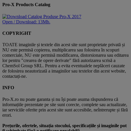
Pro-X Products Catalog
Open / Download: 13Mb.
COPYRIGHT
TOATE imaginile și textele din acest site sunt proprietate privată și
NU este permisă copierea, multiplicarea sau folosirea în scopuri
comerciale, NU este permisă modificarea, distorsionarea sau editarea
lor pentru "crearea de opere derivate" fără autorizarea scrisă a
ChemSol Group SRL. Pentru a evita eventualele neplăceri cauzate
de folosirea neautorizată a imaginilor sau textelor din acest website,
contactați-ne.
INFO
Pro-X.ro nu poate garanta și nu își poate asuma răspunderea că
informațiile prezentate pe site sunt corecte, complete sau actualizate,
iar serviciile oferite prin acest site sunt accesibile, neîntrerupte și fără
erori.
Prețurile, ofertele, situația stocului, specificațiile și imaginile pot
fi schimbate fără o notificare prealabilă.