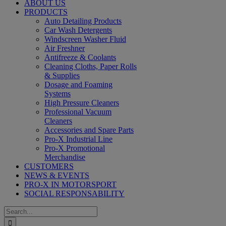
ABOUT US
PRODUCTS
Auto Detailing Products
Car Wash Detergents
Windscreen Washer Fluid
Air Freshner
Antifreeze & Coolants
Cleaning Cloths, Paper Rolls
& Supplies
Dosage and Foaming
Systems
High Pressure Cleaners
Professional Vacuum
Cleaners
Accessories and Spare Parts
Pro-X Industrial Line
Pro-X Promotional
Merchandise
CUSTOMERS
NEWS & EVENTS
PRO-X IN MOTORSPORT
SOCIAL RESPONSABILITY
Search
for: