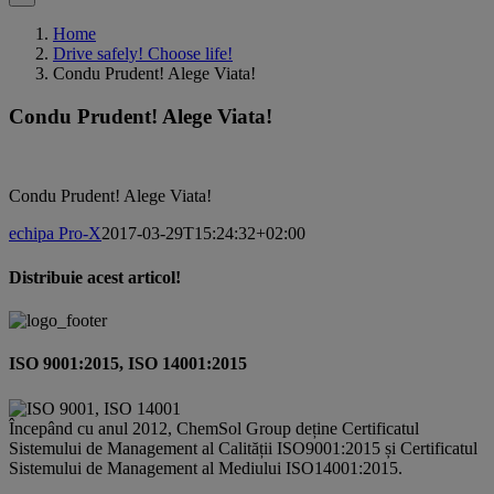
Home
Drive safely! Choose life!
Condu Prudent! Alege Viata!
Condu Prudent! Alege Viata!
Condu Prudent! Alege Viata!
echipa Pro-X
2017-03-29T15:24:32+02:00
Distribuie acest articol!
Facebook
X
Pinterest
Email
ISO 9001:2015, ISO 14001:2015
Începând cu anul 2012, ChemSol Group deține Certificatul
Sistemului de Management al Calității ISO9001:2015 și Certificatul
Sistemului de Management al Mediului ISO14001:2015.