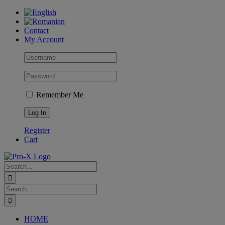
Skip
to
content
Contact
My Account
Remember Me
Register
Cart
Search
for:
Search
for:
HOME