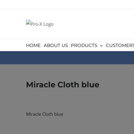
Skip
to
content
HOME
ABOUT US
PRODUCTS
CUSTOMER
Miracle Cloth blue
Miracle Cloth blue