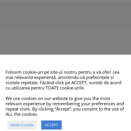
Folosim cookie-uri pe site-ul nostru pentru a vă oferi cea
mai relevantă experiență, amintindu-vă preferințele și
vizitele repetate. Făcând click pe ACCEPT, sunteți de acord
O 14001:2015
COPYRIGHT
INFO
cu utilizarea pentru TOATE cookie-urile.
TOATE imaginile și textele din
Pro-X.ro nu 
We use cookies on our website to give you the most
relevant experience by remembering your preferences and
acest site sunt proprietate
nu își poate
repeat visits. By clicking “Accept”, you consent to the use of
ALL the cookies.
privată și NU este permisă
răspunderea 
copierea, multiplicarea sau
prezentate p
Setări Cookie
ACCEPT
folosirea în scopuri
corecte, com