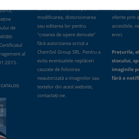
comerciale, NU este permisă
actualizate, i
 2012,
modificarea, distorsionarea
oferite prin 
eține
sau editarea lor pentru
accesibile, n
mului de
"crearea de opere derivate"
erori.
ității
fără autorizarea scrisă a
ertificatul
ChemSol Group SRL. Pentru a
Prețurile, o
nagement al
evita eventualele neplăceri
stocului, spe
01:2015.
cauzate de folosirea
imaginile p
neautorizată a imaginilor sau
fără o notif
 CATALOG
textelor din acest website,
contactați-ne.