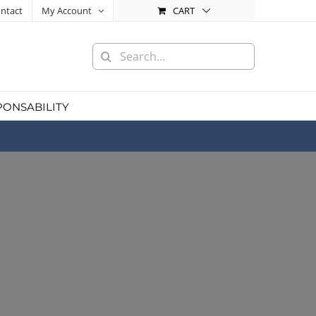
CART
ntact
My Account
Search
for:
PONSABILITY