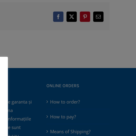
Facebook
X
Pinterest
Email
ONLINE ORDERS
poate garanta și
How to order?
 asuma
How to pay?
că informațiile
e site sunt
Means of Shipping?
plete sau