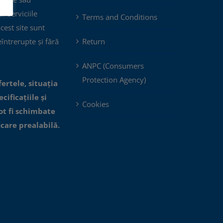
ar serviciile
Terms and Conditions
acest site sunt
eîntrerupte și fără
Return
ANPC (Consumers
Protection Agency)
fertele, situația
cificațiile și
Cookies
ot fi schimbate
icare prealabilă.