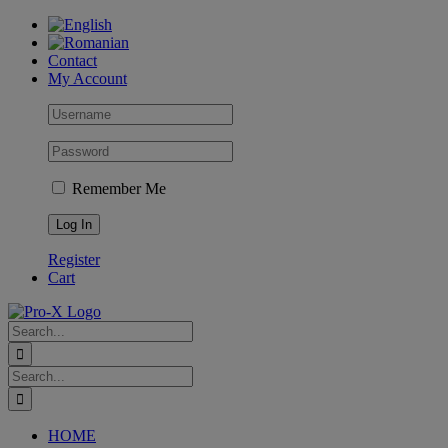
Skip
to
content
Contact
My Account
Remember Me
Register
Cart
Search
for:
Search
for:
HOME