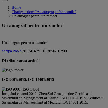
Home
Charity action: “An autograph for a smile”
Un autograf pentru un zambet
Un autograf pentru un zambet
Un autograf pentru un zambet
echipa Pro-X
2017-03-29T16:38:46+02:00
Distribuie acest articol!
Facebook
X
Pinterest
Email
ISO 9001:2015, ISO 14001:2015
Începând cu anul 2012, ChemSol Group deține Certificatul
Sistemului de Management al Calității ISO9001:2015 și Certificatul
Sistemului de Management al Mediului ISO14001:2015.