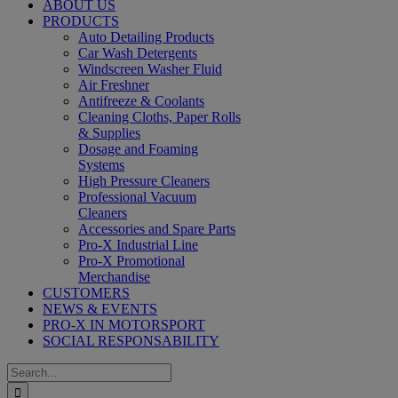
ABOUT US
PRODUCTS
Auto Detailing Products
Car Wash Detergents
Windscreen Washer Fluid
Air Freshner
Antifreeze & Coolants
Cleaning Cloths, Paper Rolls
& Supplies
Dosage and Foaming
Systems
High Pressure Cleaners
Professional Vacuum
Cleaners
Accessories and Spare Parts
Pro-X Industrial Line
Pro-X Promotional
Merchandise
CUSTOMERS
NEWS & EVENTS
PRO-X IN MOTORSPORT
SOCIAL RESPONSABILITY
Search
for: