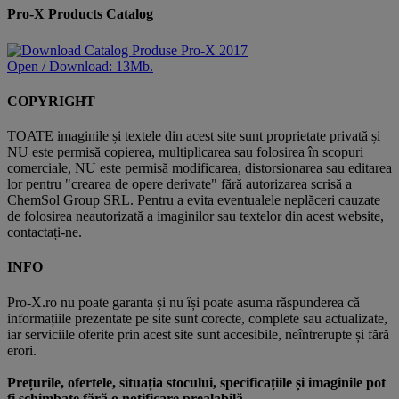
Pro-X Products Catalog
Open / Download: 13Mb.
COPYRIGHT
TOATE imaginile și textele din acest site sunt proprietate privată și
NU este permisă copierea, multiplicarea sau folosirea în scopuri
comerciale, NU este permisă modificarea, distorsionarea sau editarea
lor pentru "crearea de opere derivate" fără autorizarea scrisă a
ChemSol Group SRL. Pentru a evita eventualele neplăceri cauzate
de folosirea neautorizată a imaginilor sau textelor din acest website,
contactați-ne.
INFO
Pro-X.ro nu poate garanta și nu își poate asuma răspunderea că
informațiile prezentate pe site sunt corecte, complete sau actualizate,
iar serviciile oferite prin acest site sunt accesibile, neîntrerupte și fără
erori.
Prețurile, ofertele, situația stocului, specificațiile și imaginile pot
fi schimbate fără o notificare prealabilă.