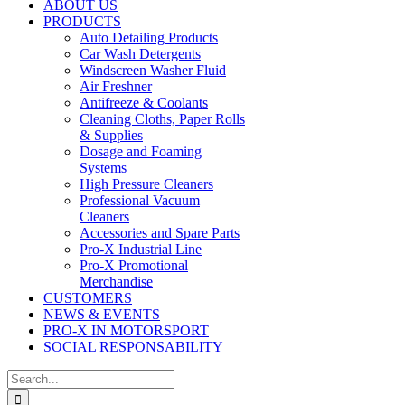
ABOUT US
PRODUCTS
Auto Detailing Products
Car Wash Detergents
Windscreen Washer Fluid
Air Freshner
Antifreeze & Coolants
Cleaning Cloths, Paper Rolls
& Supplies
Dosage and Foaming
Systems
High Pressure Cleaners
Professional Vacuum
Cleaners
Accessories and Spare Parts
Pro-X Industrial Line
Pro-X Promotional
Merchandise
CUSTOMERS
NEWS & EVENTS
PRO-X IN MOTORSPORT
SOCIAL RESPONSABILITY
Search
for: