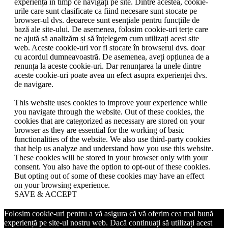
experiența în timp ce navigați pe site. Dintre acestea, cookie-
urile care sunt clasificate ca fiind necesare sunt stocate pe
browser-ul dvs. deoarece sunt esențiale pentru funcțiile de
bază ale site-ului. De asemenea, folosim cookie-uri terțe care
ne ajută să analizăm și să înțelegem cum utilizați acest site
web. Aceste cookie-uri vor fi stocate în browserul dvs. doar
cu acordul dumneavoastră. De asemenea, aveți opțiunea de a
renunța la aceste cookie-uri. Dar renunțarea la unele dintre
aceste cookie-uri poate avea un efect asupra experienței dvs.
de navigare.
This website uses cookies to improve your experience while
you navigate through the website. Out of these cookies, the
cookies that are categorized as necessary are stored on your
browser as they are essential for the working of basic
functionalities of the website. We also use third-party cookies
that help us analyze and understand how you use this website.
These cookies will be stored in your browser only with your
consent. You also have the option to opt-out of these cookies.
But opting out of some of these cookies may have an effect
on your browsing experience.
SAVE & ACCEPT
Folosim cookie-uri pentru a vă asigura că vă oferim cea mai bună
experiență pe site-ul nostru web. Dacă continuați să utilizați acest