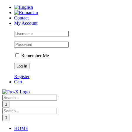
Skip
to
content
Contact
My Account
Remember Me
Register
Cart
Search
for:
Search
for:
HOME