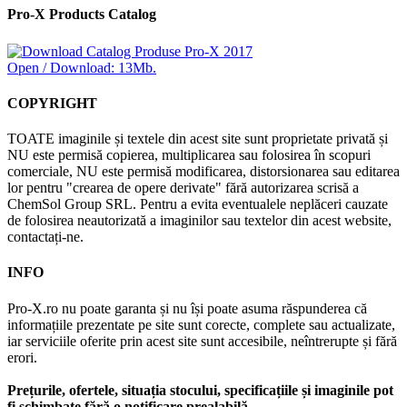
Pro-X Products Catalog
Open / Download: 13Mb.
COPYRIGHT
TOATE imaginile și textele din acest site sunt proprietate privată și
NU este permisă copierea, multiplicarea sau folosirea în scopuri
comerciale, NU este permisă modificarea, distorsionarea sau editarea
lor pentru "crearea de opere derivate" fără autorizarea scrisă a
ChemSol Group SRL. Pentru a evita eventualele neplăceri cauzate
de folosirea neautorizată a imaginilor sau textelor din acest website,
contactați-ne.
INFO
Pro-X.ro nu poate garanta și nu își poate asuma răspunderea că
informațiile prezentate pe site sunt corecte, complete sau actualizate,
iar serviciile oferite prin acest site sunt accesibile, neîntrerupte și fără
erori.
Prețurile, ofertele, situația stocului, specificațiile și imaginile pot
fi schimbate fără o notificare prealabilă.