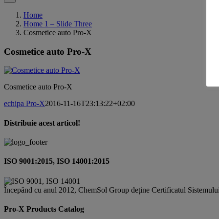
Home
Home 1 – Slide Three
Cosmetice auto Pro-X
Cosmetice auto Pro-X
Cosmetice auto Pro-X
echipa Pro-X
2016-11-16T23:13:22+02:00
Distribuie acest articol!
Facebook
X
Pinterest
Email
ISO 9001:2015, ISO 14001:2015
Începând cu anul 2012, ChemSol Group deține Certificatul Sistemulu
Pro-X Products Catalog