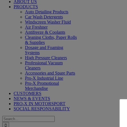
ABOUT US
PRODUCTS
Auto Detailing Products
Car Wash Detergents
Windscreen Washer Fluid
Air Freshner
Antifreeze & Coolants
Cleaning Cloths, Paper Rolls
& Supplies
Dosage and Foaming
Systems
High Pressure Cleaners
Professional Vacuum
Cleaners
Accessories and Spare Parts
Pro-X Industrial Line
Pro-X Promotional
Merchandise
CUSTOMERS
NEWS & EVENTS
PRO-X IN MOTORSPORT
SOCIAL RESPONSABILITY
Search
for: