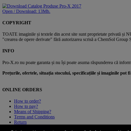
Open / Download: 13Mb.
COPYRIGHT
TOATE imaginile și textele din acest site sunt proprietate privată și N
"crearea de opere derivate" fără autorizarea scrisă a ChemSol Group SR
INFO
Pro-X.ro nu poate garanta și nu își poate asuma răspunderea că informații
Prețurile, ofertele, situația stocului, specificațiile și imaginile pot
ONLINE ORDERS
How to order?
How to pay?
Means of Shipping?
Terms and Conditions
Return
ANPC (Consumers Protection Agency)