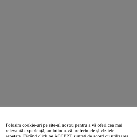
Folosim cookie-uri pe site-ul nostru pentru a vă oferi cea mai
relevantă experiență, amintindu-vă preferințele și vizitele
repetate. Făcând click pe ACCEPT, sunteți de acord cu utilizarea