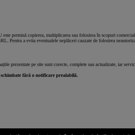
U este permisă copierea, multiplicarea sau folosirea în scopuri comercia
L. Pentru a evita eventualele neplăceri cauzate de folosirea neautorizată
le prezentate pe site sunt corecte, complete sau actualizate, iar serviciil
 fi schimbate fără o notificare prealabilă.