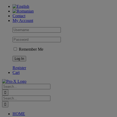
Skip
to
content
Contact
My Account
Remember Me
Register
Cart
Search
for:
Search
for:
HOME