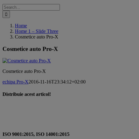
Search
for:
Home
Home 1 – Slide Three
Cosmetice auto Pro-X
Cosmetice auto Pro-X
Cosmetice auto Pro-X
echipa Pro-X
2016-11-16T23:34:12+02:00
Distribuie acest articol!
Facebook
X
Pinterest
Email
ISO 9001:2015, ISO 14001:2015