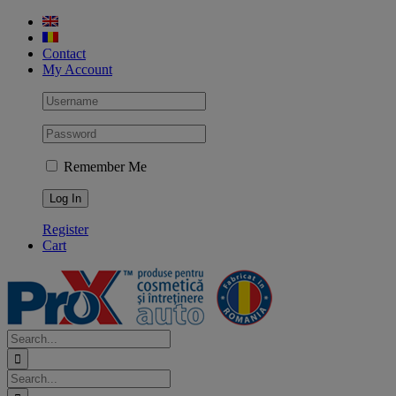
Skip
to
content
Contact
My Account
Remember Me
Register
Cart
Search
for:
Search
for: