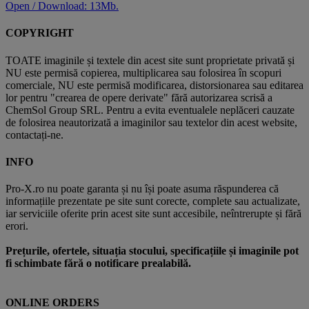
Open / Download: 13Mb.
COPYRIGHT
TOATE imaginile și textele din acest site sunt proprietate privată și
NU este permisă copierea, multiplicarea sau folosirea în scopuri
comerciale, NU este permisă modificarea, distorsionarea sau editarea
lor pentru "crearea de opere derivate" fără autorizarea scrisă a
ChemSol Group SRL. Pentru a evita eventualele neplăceri cauzate
de folosirea neautorizată a imaginilor sau textelor din acest website,
contactați-ne.
INFO
Pro-X.ro nu poate garanta și nu își poate asuma răspunderea că
informațiile prezentate pe site sunt corecte, complete sau actualizate,
iar serviciile oferite prin acest site sunt accesibile, neîntrerupte și fără
erori.
Prețurile, ofertele, situația stocului, specificațiile și imaginile pot
fi schimbate fără o notificare prealabilă.
ONLINE ORDERS