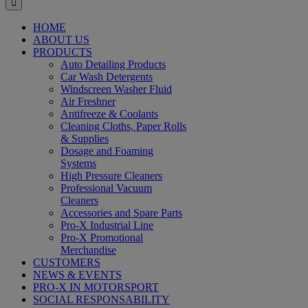
HOME
ABOUT US
PRODUCTS
Auto Detailing Products
Car Wash Detergents
Windscreen Washer Fluid
Air Freshner
Antifreeze & Coolants
Cleaning Cloths, Paper Rolls
& Supplies
Dosage and Foaming
Systems
High Pressure Cleaners
Professional Vacuum
Cleaners
Accessories and Spare Parts
Pro-X Industrial Line
Pro-X Promotional
Merchandise
CUSTOMERS
NEWS & EVENTS
PRO-X IN MOTORSPORT
SOCIAL RESPONSABILITY