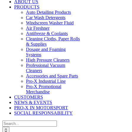
ABOUT US
PRODUCTS
Auto Detailing Products
Car Wash Detergents
Windscreen Washer Fluid
Air Freshner
Antifreeze & Coolants
Cleaning Cloths, Paper Rolls
& Supplies
Dosage and Foaming
Systems
High Pressure Cleaners
Professional Vacuum
Cleaners
Accessories and Spare Parts
Pro-X Industrial Line
Pro-X Promotional
Merchandise
CUSTOMERS
NEWS & EVENTS
PRO-X IN MOTORSPORT
SOCIAL RESPONSABILITY
Search
for: