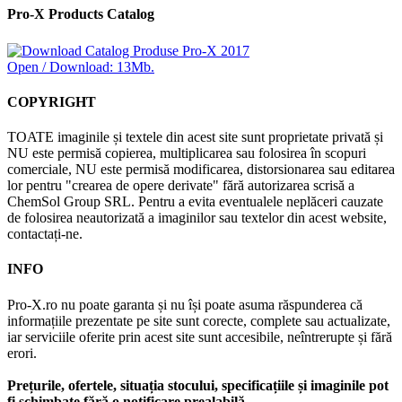
Pro-X Products Catalog
Open / Download: 13Mb.
COPYRIGHT
TOATE imaginile și textele din acest site sunt proprietate privată și
NU este permisă copierea, multiplicarea sau folosirea în scopuri
comerciale, NU este permisă modificarea, distorsionarea sau editarea
lor pentru "crearea de opere derivate" fără autorizarea scrisă a
ChemSol Group SRL. Pentru a evita eventualele neplăceri cauzate
de folosirea neautorizată a imaginilor sau textelor din acest website,
contactați-ne.
INFO
Pro-X.ro nu poate garanta și nu își poate asuma răspunderea că
informațiile prezentate pe site sunt corecte, complete sau actualizate,
iar serviciile oferite prin acest site sunt accesibile, neîntrerupte și fără
erori.
Prețurile, ofertele, situația stocului, specificațiile și imaginile pot
fi schimbate fără o notificare prealabilă.