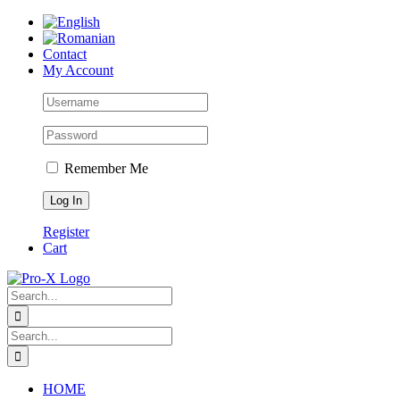
Skip
to
content
Contact
My Account
Remember Me
Register
Cart
Search
for:
Search
for:
HOME