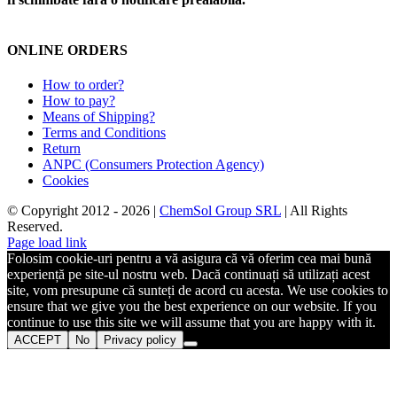
ONLINE ORDERS
How to order?
How to pay?
Means of Shipping?
Terms and Conditions
Return
ANPC (Consumers Protection Agency)
Cookies
© Copyright 2012 -
2026 |
ChemSol Group SRL
| All Rights
Reserved.
Page load link
Folosim cookie-uri pentru a vă asigura că vă oferim cea mai bună
experiență pe site-ul nostru web. Dacă continuați să utilizați acest
site, vom presupune că sunteți de acord cu acesta. We use cookies to
ensure that we give you the best experience on our website. If you
continue to use this site we will assume that you are happy with it.
ACCEPT
No
Privacy policy
Go
to
Top