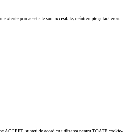
e oferite prin acest site sunt accesibile, neîntrerupte și fără erori.
lick pe ACCEPT, sunteți de acord cu utilizarea pentru TOATE cookie-