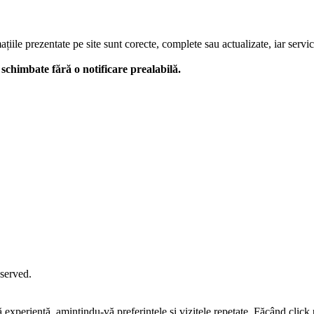
le prezentate pe site sunt corecte, complete sau actualizate, iar serviciil
 fi schimbate fără o notificare prealabilă.
eserved.
tă experiență, amintindu-vă preferințele și vizitele repetate. Făcând c