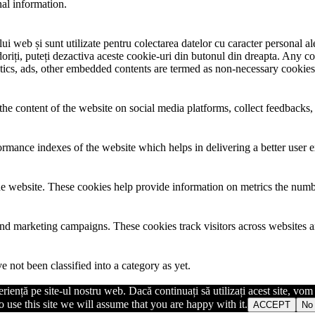
nal information.
i web și sunt utilizate pentru colectarea datelor cu caracter personal ale 
riți, puteți dezactiva aceste cookie-uri din butonul din dreapta. Any co
lytics, ads, other embedded contents are termed as non-necessary cookies
the content of the website on social media platforms, collect feedbacks, 
mance indexes of the website which helps in delivering a better user ex
e website. These cookies help provide information on metrics the number 
and marketing campaigns. These cookies track visitors across websites a
 not been classified into a category as yet.
iență pe site-ul nostru web. Dacă continuați să utilizați acest site, vo
 use this site we will assume that you are happy with it.
ACCEPT
No