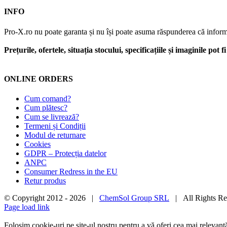
INFO
Pro-X.ro nu poate garanta și nu își poate asuma răspunderea că informații
Prețurile, ofertele, situația stocului, specificațiile și imaginile pot
ONLINE ORDERS
Cum comand?
Cum plătesc?
Cum se livrează?
Termeni și Condiții
Modul de returnare
Cookies
GDPR – Protecția datelor
ANPC
Consumer Redress in the EU
Retur produs
© Copyright 2012 -
2026 |
ChemSol Group SRL
| All Rights R
Page load link
Folosim cookie-uri pe site-ul nostru pentru a vă oferi cea mai relevan