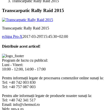
Transcarpatic Rally Raid 2015
Transcarpatic Rally Raid 2015
Transcarpatic Rally Raid 2015
echipa Pro-X
2017-03-29T15:45:30+02:00
Distribuie acest articol!
Facebook
X
Pinterest
E-
mail:
Program de lucru cu publicul:
Luni - Vineri:
10:00 - 12:00, 14:00 - 17:00
Pentru informații legate de procesarea comenzilor online sunați la:
Tel: +40 742 003 830
Tel: +40 757 087 003
Pentru alte informații legate de produsele noastre sunați la:
Tel: +40 742 341 517
Email: info@chemsol.ro
Web: pro-x.ro