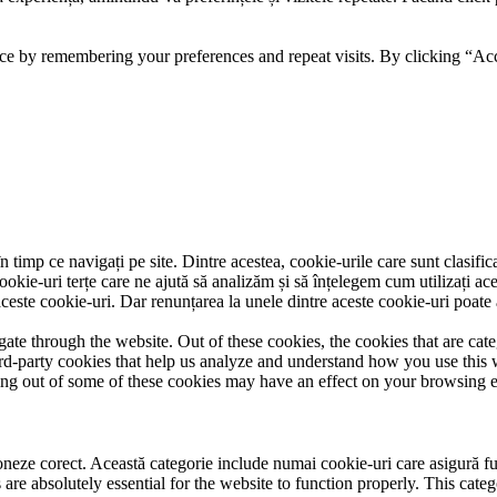
ce by remembering your preferences and repeat visits. By clicking “Acc
 timp ce navigați pe site. Dintre acestea, cookie-urile care sunt clasifi
ookie-uri terțe care ne ajută să analizăm și să înțelegem cum utilizați ac
ste cookie-uri. Dar renunțarea la unele dintre aceste cookie-uri poate 
te through the website. Out of these cookies, the cookies that are cate
hird-party cookies that help us analyze and understand how you use this
ting out of some of these cookies may have an effect on your browsing 
neze corect. Această categorie include numai cookie-uri care asigură funcț
re absolutely essential for the website to function properly. This categ