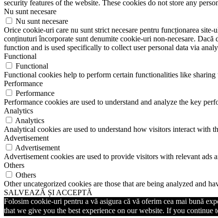
security features of the website. These cookies do not store any perso
Nu sunt necesare
Nu sunt necesare
Orice cookie-uri care nu sunt strict necesare pentru funcționarea site-ulu
conținuturi încorporate sunt denumite cookie-uri non-necesare. Dacă do
function and is used specifically to collect user personal data via ana
Functional
Functional
Functional cookies help to perform certain functionalities like sharing 
Performance
Performance
Performance cookies are used to understand and analyze the key perfor
Analytics
Analytics
Analytical cookies are used to understand how visitors interact with th
Advertisement
Advertisement
Advertisement cookies are used to provide visitors with relevant ads 
Others
Others
Other uncategorized cookies are those that are being analyzed and have
SALVEAZĂ ȘI ACCEPTĂ
Folosim cookie-uri pentru a vă asigura că vă oferim cea mai bună exper
that we give you the best experience on our website. If you continue to