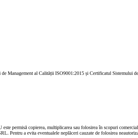
i de Management al Calității ISO9001:2015 și Certificatul Sistemulu
U este permisă copierea, multiplicarea sau folosirea în scopuri comercia
L. Pentru a evita eventualele neplăceri cauzate de folosirea neautorizată