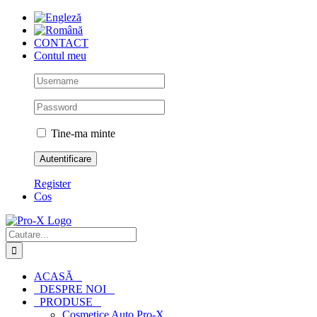
Skip
to
content
CONTACT
Contul meu
Tine-ma minte
Register
Cos
Cautare...
ACASĂ
DESPRE NOI
PRODUSE
Cosmetice Auto Pro-X