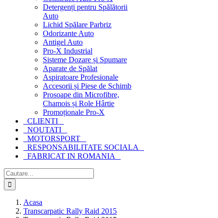
Detergenți pentru Spălătorii
Auto
Lichid Spălare Parbriz
Odorizante Auto
Antigel Auto
Pro-X Industrial
Sisteme Dozare și Spumare
Aparate de Spălat
Aspiratoare Profesionale
Accesorii și Piese de Schimb
Prosoape din Microfibre,
Chamois și Role Hârtie
Promoționale Pro-X
CLIENTI
NOUTATI
MOTORSPORT
RESPONSABILITATE SOCIALA
FABRICAT IN ROMANIA
Cautare...
Acasa
Transcarpatic Rally Raid 2015