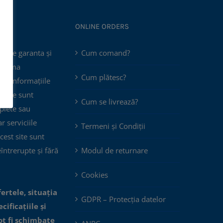
ONLINE ORDERS
poate garanta și
Cum comand?
 asuma
Cum plătesc?
că informațiile
 site sunt
Cum se livrează?
plete sau
ar serviciile
Termeni și Condiții
cest site sunt
eîntrerupte și fără
Modul de returnare
Cookies
fertele, situația
GDPR – Protecția datelor
cificațiile și
ot fi schimbate