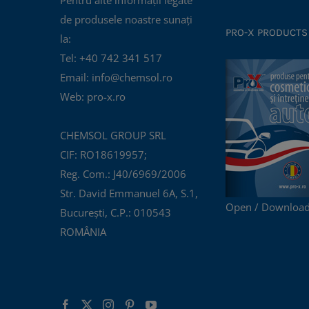
de produsele noastre sunați
PRO-X PRODUCTS
la:
Tel: +40 742 341 517
Email: info@chemsol.ro
Web: pro-x.ro
CHEMSOL GROUP SRL
CIF: RO18619957;
Reg. Com.: J40/6969/2006
Str. David Emmanuel 6A, S.1,
Open / Download
București, C.P.: 010543
ROMÂNIA