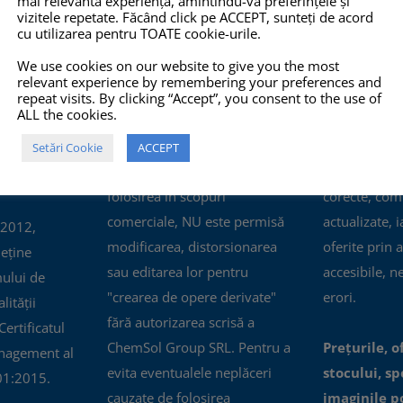
mai relevantă experiență, amintindu-vă preferințele și
vizitele repetate. Făcând click pe ACCEPT, sunteți de acord
cu utilizarea pentru TOATE cookie-urile.
O 14001:2015
COPYRIGHT
INFO
We use cookies on our website to give you the most
relevant experience by remembering your preferences and
TOATE imaginile și textele din
Pro-X.ro nu 
repeat visits. By clicking “Accept”, you consent to the use of
ALL the cookies.
acest site sunt proprietate
nu își poate
privată și NU este permisă
răspunderea 
Setări Cookie
ACCEPT
copierea, multiplicarea sau
prezentate pe
folosirea în scopuri
corecte, com
comerciale, NU este permisă
actualizate, i
 2012,
modificarea, distorsionarea
oferite prin a
eține
sau editarea lor pentru
accesibile, n
mului de
"crearea de opere derivate"
erori.
ității
fără autorizarea scrisă a
ertificatul
ChemSol Group SRL. Pentru a
Prețurile, o
nagement al
evita eventualele neplăceri
stocului, spe
01:2015.
cauzate de folosirea
imaginile p