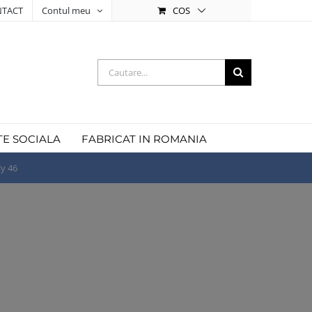
COS
TACT
Contul meu
Cautare...
TE SOCIALA
FABRICAT IN ROMANIA
ly 46