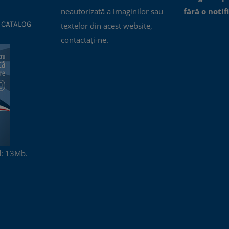
neautorizată a imaginilor sau
fără o notif
 CATALOG
textelor din acest website,
contactați-ne.
: 13Mb.