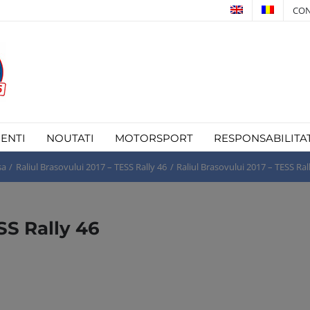
CON
IENTI
NOUTATI
MOTORSPORT
RESPONSABILITA
sa
Raliul Brasovului 2017 – TESS Rally 46
Raliul Brasovului 2017 – TESS Ral
SS Rally 46