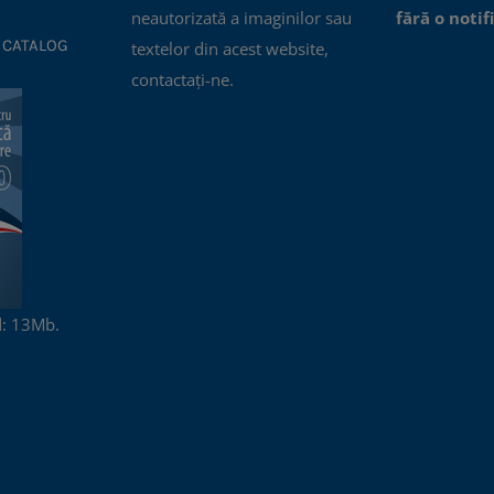
neautorizată a imaginilor sau
fără o notif
 CATALOG
textelor din acest website,
contactați-ne.
: 13Mb.