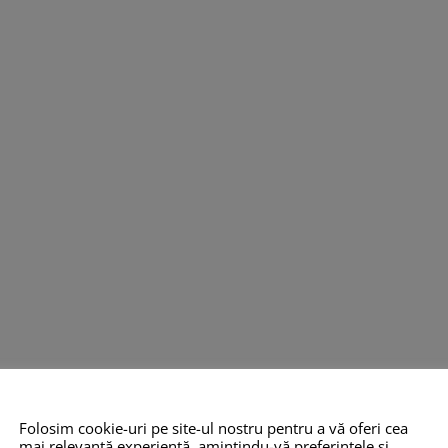
Folosim cookie-uri pe site-ul nostru pentru a vă oferi cea
mai relevantă experiență, amintindu-vă preferințele și