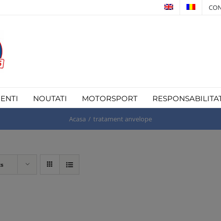
CON
IENTI
NOUTATI
MOTORSPORT
RESPONSABILITA
Acasa
tratament anvelope
ts