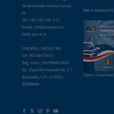
de produsele noastre sunați
PRO-X PRODUCTS
la:
Tel: +40 742 341 517
Email: info@chemsol.ro
Web: pro-x.ro
CHEMSOL GROUP SRL
CIF: RO18619957;
Reg. Com.: J40/6969/2006
Str. David Emmanuel 6A, S.1,
Open / Download
București, C.P.: 010543
ROMÂNIA