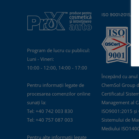
ISO 9001:2015, IS
Program de lucru cu publicul:
Luni - Vineri:
10:00 - 12:00, 14:00 - 17:00
Începând cu anul
Pentru informații legate de
ChemSol Group d
procesarea comenzilor online
Certificatul Siste
sunați la:
Management al Cal
Tel: +40 742 003 830
ISO9001:2015 și C
Tel: +40 757 087 003
Sistemului de Ma
Mediului ISO140
Pentru alte informații legate