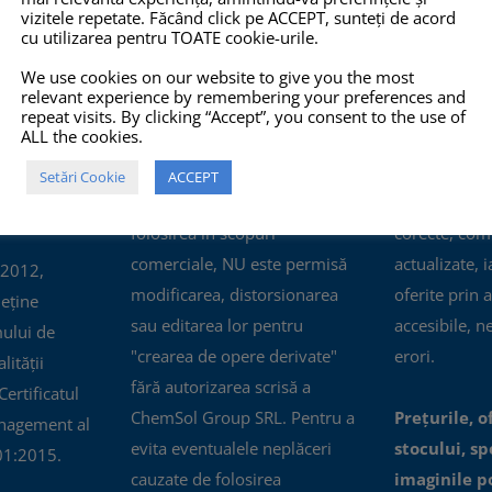
vizitele repetate. Făcând click pe ACCEPT, sunteți de acord
cu utilizarea pentru TOATE cookie-urile.
O 14001:2015
COPYRIGHT
INFO
We use cookies on our website to give you the most
relevant experience by remembering your preferences and
TOATE imaginile și textele din
Pro-X.ro nu 
repeat visits. By clicking “Accept”, you consent to the use of
ALL the cookies.
acest site sunt proprietate
nu își poate
privată și NU este permisă
răspunderea 
Setări Cookie
ACCEPT
copierea, multiplicarea sau
prezentate pe
folosirea în scopuri
corecte, com
comerciale, NU este permisă
actualizate, i
 2012,
modificarea, distorsionarea
oferite prin a
eține
sau editarea lor pentru
accesibile, n
mului de
"crearea de opere derivate"
erori.
ității
fără autorizarea scrisă a
ertificatul
ChemSol Group SRL. Pentru a
Prețurile, o
nagement al
evita eventualele neplăceri
stocului, spe
01:2015.
cauzate de folosirea
imaginile p