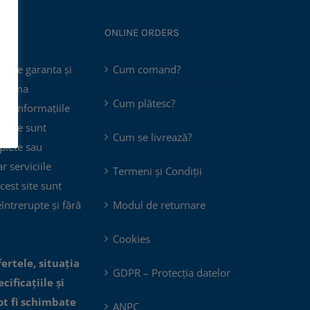
ONLINE ORDERS
poate garanta și
Cum comand?
 asuma
Cum plătesc?
că informațiile
 site sunt
Cum se livrează?
plete sau
ar serviciile
Termeni și Condiții
cest site sunt
eîntrerupte și fără
Modul de returnare
Cookies
fertele, situația
GDPR – Protecția datelor
cificațiile și
ot fi schimbate
ANPC