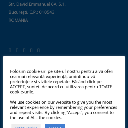
Str. David Emmanuel 6A, S.1,
București, C.P.: 010543
ROMÂNIA
Folosim cookie-uri pe site-ul nostru pentru a vă oferi
ISO 9001:2015, ISO 14001:2015
cea mai relevantă experiență, amintindu-vă
preferințele și vizitele repetate. Făcând click pe
ACCEPT, sunteți de acord cu utilizarea pentru TOATE
cookie-urile.
Începând cu anul 2012, ChemSol Group deține
We use cookies on our website to give you the most
Certificatul Sistemului de Management al Calității
relevant experience by remembering your preferences
and repeat visits. By clicking “Accept”, you consent to
ISO9001:2015 și Certificatul Sistemului de Management
the use of ALL the cookies.
al Mediului ISO14001:2015.