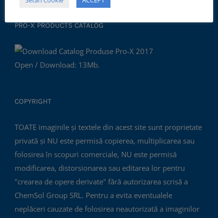
Setări Cookie
ACCEPT
PRO-X PRODUCTS CATALOG
Open / Download: 13Mb.
COPYRIGHT
TOATE imaginile și textele din acest site sunt proprietate
privată și NU este permisă copierea, multiplicarea sau
folosirea în scopuri comerciale, NU este permisă
modificarea, distorsionarea sau editarea lor pentru
"crearea de opere derivate" fără autorizarea scrisă a
ChemSol Group SRL. Pentru a evita eventualele
neplăceri cauzate de folosirea neautorizată a imaginilor