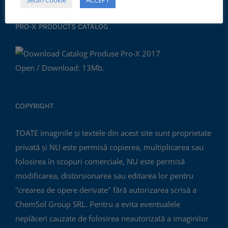
Setări Cookie
ACCEPT
PRO-X PRODUCTS CATALOG
Open / Download: 13Mb.
COPYRIGHT
TOATE imaginile și textele din acest site sunt proprietate
privată și NU este permisă copierea, multiplicarea sau
folosirea în scopuri comerciale, NU este permisă
modificarea, distorsionarea sau editarea lor pentru
"crearea de opere derivate" fără autorizarea scrisă a
ChemSol Group SRL. Pentru a evita eventualele
neplăceri cauzate de folosirea neautorizată a imaginilor