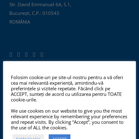
Str. David Emmanuel 6A, S.1,
București, C.P.: 010543
ROMÂNIA
Folosim cookie-uri pe site-ul nostru pentru a vă oferi
ISO 9001:2015, ISO 14001:2015
cea mai relevantă experiență, amintindu-vă
preferințele și vizitele repetate. Făcând click pe
ACCEPT, sunteți de acord cu utilizarea pentru TOATE
cookie-urile.
Începând cu anul 2012, ChemSol Group deține
We use cookies on our website to give you the most
Certificatul Sistemului de Management al Calității
relevant experience by remembering your preferences
and repeat visits. By clicking “Accept”, you consent to
ISO9001:2015 și Certificatul Sistemului de Management
the use of ALL the cookies.
al Mediului ISO14001:2015.