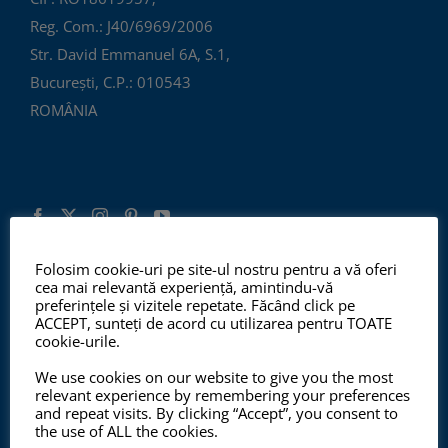
Reg. Com.: J40/6969/2006
Str. David Emmanuel 6A, S.1,
București, C.P.: 010543
ROMÂNIA
Folosim cookie-uri pe site-ul nostru pentru a vă oferi
cea mai relevantă experiență, amintindu-vă
ISO 9001:2015, ISO 14001:2015
preferințele și vizitele repetate. Făcând click pe
ACCEPT, sunteți de acord cu utilizarea pentru TOATE
cookie-urile.
We use cookies on our website to give you the most
Începând cu anul 2012, ChemSol Group deține
relevant experience by remembering your preferences
Certificatul Sistemului de Management al Calității
and repeat visits. By clicking “Accept”, you consent to
the use of ALL the cookies.
ISO9001:2015 și Certificatul Sistemului de Management