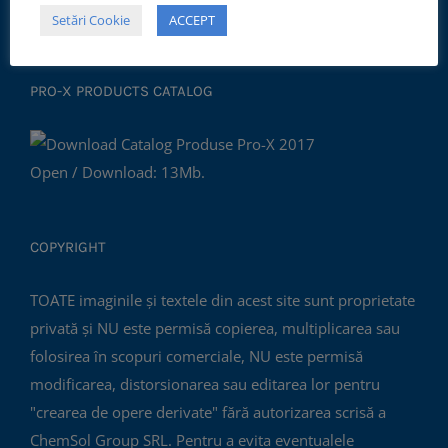
al Mediului ISO14001:2015.
Setări Cookie
ACCEPT
PRO-X PRODUCTS CATALOG
Open / Download: 13Mb.
COPYRIGHT
TOATE imaginile și textele din acest site sunt proprietate
privată și NU este permisă copierea, multiplicarea sau
folosirea în scopuri comerciale, NU este permisă
modificarea, distorsionarea sau editarea lor pentru
"crearea de opere derivate" fără autorizarea scrisă a
ChemSol Group SRL. Pentru a evita eventualele