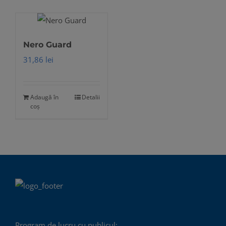
Nero Guard
31,86
lei
Adaugă în
Detalii
coș
Program de lucru cu publicul: