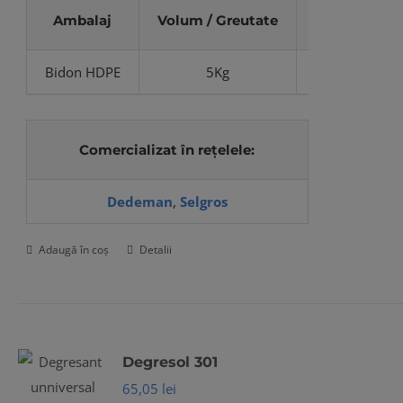
Ambalaj
Volum / Greutate
Cod produs
Bidon HDPE
5Kg
CS-639
Comercializat în rețelele:
Dedeman
,
Selgros
Adaugă în coș
Detalii
Degresol 301
65,05
lei