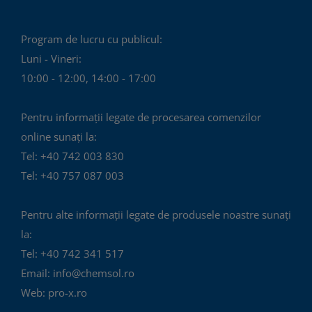
fi
alese
Program de lucru cu publicul:
în
Luni - Vineri:
pagina
10:00 - 12:00, 14:00 - 17:00
produsului.
Pentru informații legate de procesarea comenzilor
online sunați la:
Tel: +40 742 003 830
Tel: +40 757 087 003
Pentru alte informații legate de produsele noastre sunați
la:
Tel: +40 742 341 517
Email: info@chemsol.ro
Web: pro-x.ro