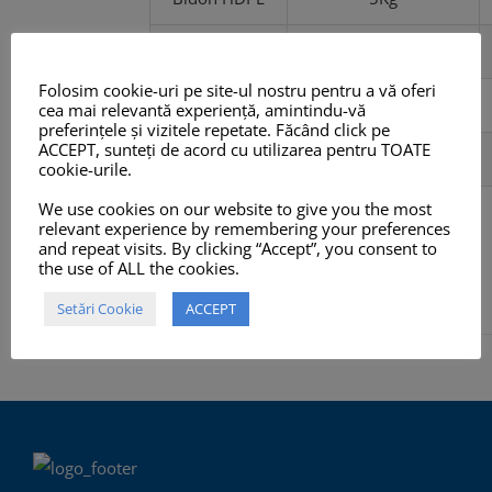
Bidon HDPE
10Kg
Folosim cookie-uri pe site-ul nostru pentru a vă oferi
Bidon HDPE
20Kg
cea mai relevantă experiență, amintindu-vă
preferințele și vizitele repetate. Făcând click pe
ACCEPT, sunteți de acord cu utilizarea pentru TOATE
Bidon HDPE
25Kg
cookie-urile.
We use cookies on our website to give you the most
relevant experience by remembering your preferences
and repeat visits. By clicking “Accept”, you consent to
Selectează
Detalii
Acest
the use of ALL the cookies.
opțiunile
produs
Setări Cookie
ACCEPT
are
mai
multe
variații.
Opțiunile
pot