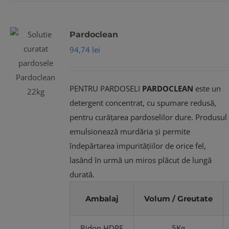
Pardoclean
94,74
lei
PENTRU PARDOSELI
PARDOCLEAN
este un
detergent concentrat, cu spumare redusă,
pentru curățarea pardoselilor dure. Produsul
emulsionează murdăria și permite
îndepărtarea impuritățiilor de orice fel,
lasând în urmă un miros plăcut de lungă
durată.
Ambalaj
Volum / Greutate
Bidon HDPE
5Kg