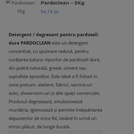
Pardoclean – 5Kg
94,74
lei
Detergent / degresant pentru pardoseli
dure
PARDOCLEAN
este un detergent
concentrat, cu spumare redusă, pentru
curățarea tuturor tipurilor de pardoseli dure,
din piatră naturală, gresie, ciment sau
suprafețe epoxidice. Este ideal a fi folosit in
zone precum: ateliere, fabrici, service-uri
auto, showroom-uri și alte spații comerciale.
Produsul degresează, emulsionează
murdăria, igienizează și permite îndepărtarea
depunerilor de orice fel, lasând în urmă un
miros plăcut, de lungă durată.