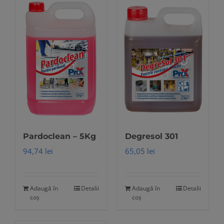
Pardoclean – 5Kg
Degresol 301
94,74
lei
65,05
lei
Adaugă în
Detalii
Adaugă în
Detalii
coș
coș