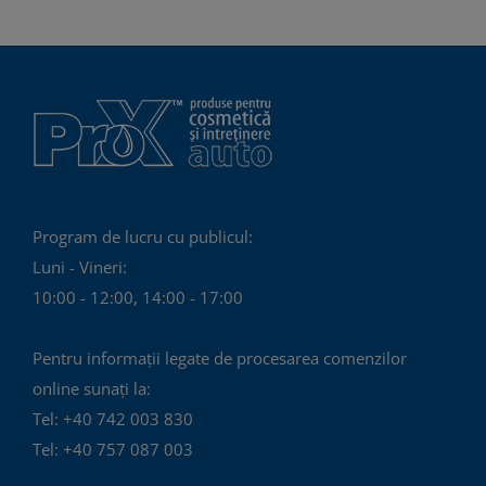
mai
multe
variații.
Opțiunile
pot
fi
alese
în
Program de lucru cu publicul:
pagina
Luni - Vineri:
produsului.
10:00 - 12:00, 14:00 - 17:00
Pentru informații legate de procesarea comenzilor
online sunați la:
Tel: +40 742 003 830
Tel: +40 757 087 003