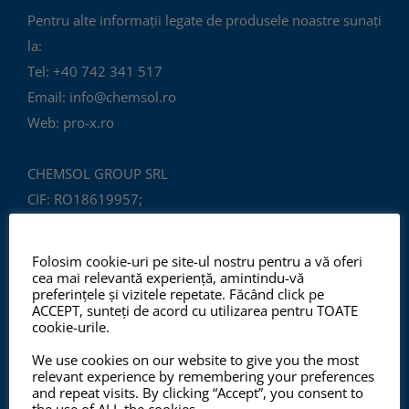
Pentru alte informații legate de produsele noastre sunați
la:
Tel: +40 742 341 517
Email: info@chemsol.ro
Web: pro-x.ro
CHEMSOL GROUP SRL
CIF: RO18619957;
Reg. Com.: J40/6969/2006
Str. David Emmanuel 6A, S.1,
Folosim cookie-uri pe site-ul nostru pentru a vă oferi
București, C.P.: 010543
cea mai relevantă experiență, amintindu-vă
preferințele și vizitele repetate. Făcând click pe
ROMÂNIA
ACCEPT, sunteți de acord cu utilizarea pentru TOATE
cookie-urile.
We use cookies on our website to give you the most
relevant experience by remembering your preferences
and repeat visits. By clicking “Accept”, you consent to
the use of ALL the cookies.