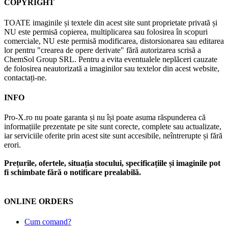
COPYRIGHT
TOATE imaginile și textele din acest site sunt proprietate privată și
NU este permisă copierea, multiplicarea sau folosirea în scopuri
comerciale, NU este permisă modificarea, distorsionarea sau editarea
lor pentru "crearea de opere derivate" fără autorizarea scrisă a
ChemSol Group SRL. Pentru a evita eventualele neplăceri cauzate
de folosirea neautorizată a imaginilor sau textelor din acest website,
contactați-ne.
INFO
Pro-X.ro nu poate garanta și nu își poate asuma răspunderea că
informațiile prezentate pe site sunt corecte, complete sau actualizate,
iar serviciile oferite prin acest site sunt accesibile, neîntrerupte și fără
erori.
Prețurile, ofertele, situația stocului, specificațiile și imaginile pot
fi schimbate fără o notificare prealabilă.
ONLINE ORDERS
Cum comand?