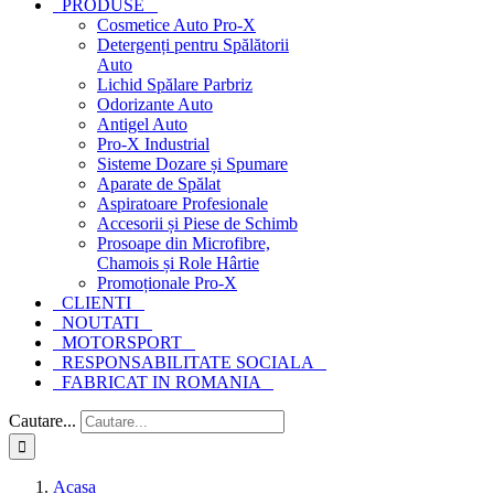
PRODUSE
Cosmetice Auto Pro-X
Detergenți pentru Spălătorii
Auto
Lichid Spălare Parbriz
Odorizante Auto
Antigel Auto
Pro-X Industrial
Sisteme Dozare și Spumare
Aparate de Spălat
Aspiratoare Profesionale
Accesorii și Piese de Schimb
Prosoape din Microfibre,
Chamois și Role Hârtie
Promoționale Pro-X
CLIENTI
NOUTATI
MOTORSPORT
RESPONSABILITATE SOCIALA
FABRICAT IN ROMANIA
Cautare...
Acasa