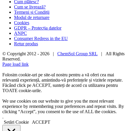
Cum plătesc?
Cum se livrează?
Termeni și Condiții
Modul de returnare
Cookies
GDPR – Protecția datelor
ANPC
Consumer Redress in the EU
Retur produs
© Copyright 2012 -
2026 |
ChemSol Group SRL
| All Rights
Reserved.
Page load link
Folosim cookie-uri pe site-ul nostru pentru a vă oferi cea mai
relevantă experiență, amintindu-vă preferințele și vizitele repetate.
Făcând click pe ACCEPT, sunteți de acord cu utilizarea pentru
TOATE cookie-urile.
We use cookies on our website to give you the most relevant
experience by remembering your preferences and repeat visits. By
clicking “Accept”, you consent to the use of ALL the cookies.
.
Setări Cookie
ACCEPT