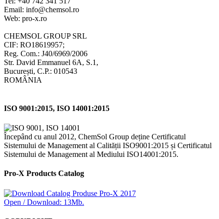
Tel: +40 742 341 517
Email: info@chemsol.ro
Web: pro-x.ro
CHEMSOL GROUP SRL
CIF: RO18619957;
Reg. Com.: J40/6969/2006
Str. David Emmanuel 6A, S.1,
București, C.P.: 010543
ROMÂNIA
ISO 9001:2015, ISO 14001:2015
Începând cu anul 2012, ChemSol Group deține Certificatul
Sistemului de Management al Calității ISO9001:2015 și Certificatul
Sistemului de Management al Mediului ISO14001:2015.
Pro-X Products Catalog
Open / Download: 13Mb.