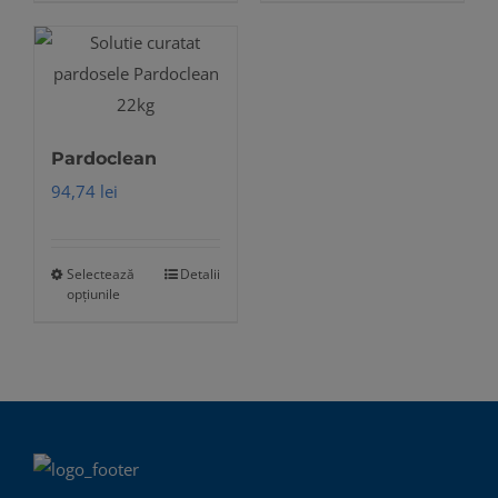
Pardoclean
94,74
lei
Selectează
Detalii
Acest
opțiunile
produs
are
mai
multe
variații.
Opțiunile
pot