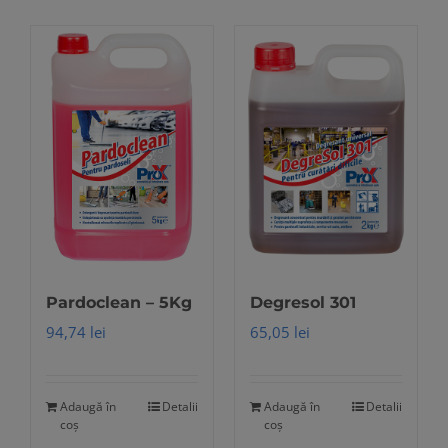
Pardoclean – 5Kg
Degresol 301
94,74
lei
65,05
lei
Adaugă în
Detalii
Adaugă în
Detalii
coș
coș