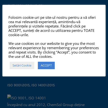
CHEMSOL GROUP SRL
CIF: RO18619957;
Folosim cookie-uri pe site-ul nostru pentru a vă oferi
Reg. Com.: J40/6969/2006
cea mai relevantă experiență, amintindu-vă
preferințele și vizitele repetate. Făcând click pe
Str. David Emmanuel 6A, S.1,
ACCEPT, sunteți de acord cu utilizarea pentru TOATE
București, C.P.: 010543
cookie-urile.
ROMÂNIA
We use cookies on our website to give you the most
relevant experience by remembering your preferences
and repeat visits. By clicking “Accept”, you consent to
the use of ALL the cookies.
Setări Cookie
ACCEPT
ISO 9001:2015, ISO 14001:2015
Începând cu anul 2012, ChemSol Group deține