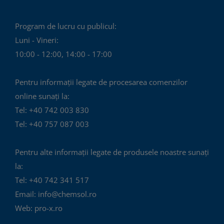
fi
Program de lucru cu publicul:
alese
Luni - Vineri:
în
10:00 - 12:00, 14:00 - 17:00
pagina
produsului.
Pentru informații legate de procesarea comenzilor
online sunați la:
Tel: +40 742 003 830
Tel: +40 757 087 003
Pentru alte informații legate de produsele noastre sunați
la:
Tel: +40 742 341 517
Email: info@chemsol.ro
Web: pro-x.ro