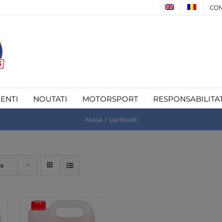
CON
IENTI
NOUTATI
MOTORSPORT
RESPONSABILITA
Acasa
pardoseli
ts