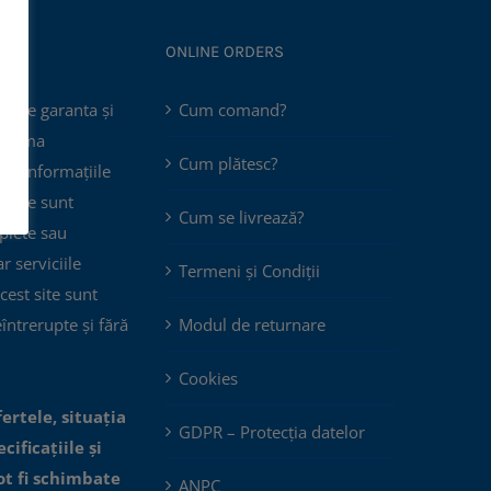
ONLINE ORDERS
poate garanta și
Cum comand?
 asuma
Cum plătesc?
că informațiile
 site sunt
Cum se livrează?
plete sau
ar serviciile
Termeni și Condiții
cest site sunt
eîntrerupte și fără
Modul de returnare
Cookies
fertele, situația
GDPR – Protecția datelor
cificațiile și
ot fi schimbate
ANPC