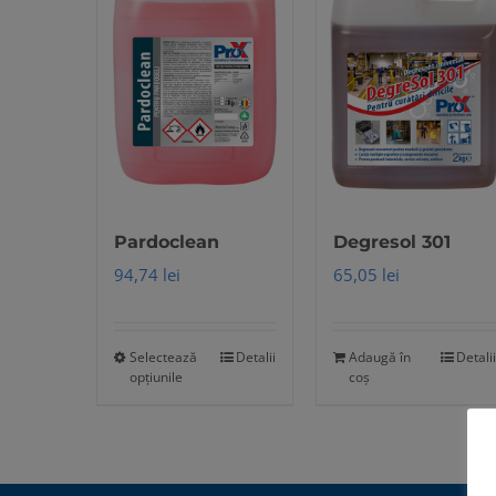
Pardoclean
Degresol 301
94,74
lei
65,05
lei
Selectează
Detalii
Adaugă în
Detalii
Acest
opțiunile
coș
produs
are
mai
multe