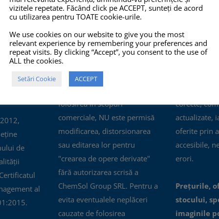
vizitele repetate. Făcând click pe ACCEPT, sunteți de acord
cu utilizarea pentru TOATE cookie-urile.
O 14001:2015
COPYRIGHT
INFO
We use cookies on our website to give you the most
relevant experience by remembering your preferences and
TOATE imaginile și textele din
Pro-X.ro nu 
repeat visits. By clicking “Accept”, you consent to the use of
ALL the cookies.
acest site sunt proprietate
nu își poate
privată și NU este permisă
răspunderea 
Setări Cookie
ACCEPT
copierea, multiplicarea sau
prezentate pe
folosirea în scopuri
corecte, com
comerciale, NU este permisă
actualizate, i
 2012,
modificarea, distorsionarea
oferite prin a
eține
sau editarea lor pentru
accesibile, n
mului de
"crearea de opere derivate"
erori.
ității
fără autorizarea scrisă a
ertificatul
ChemSol Group SRL. Pentru a
Prețurile, o
nagement al
evita eventualele neplăceri
stocului, spe
01:2015.
cauzate de folosirea
imaginile p