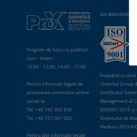
variații.
Opțiunile
ISO 9001:2015, IS
pot
fi
alese
în
Program de lucru cu publicul:
pagina
Luni - Vineri:
produsului.
10:00 - 12:00, 14:00 - 17:00
Începând cu anul
Pentru informații legate de
ChemSol Group d
procesarea comenzilor online
Certificatul Siste
sunați la:
Management al Cal
Tel: +40 742 003 830
ISO9001:2015 și C
Tel: +40 757 087 003
Sistemului de Ma
Mediului ISO140
Pentru alte informații legate