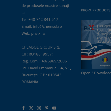
de produsele noastre sunați
PRO-X PRODUCTS
la:
Tel: +40 742 341 517
Email: info@chemsol.ro
Web: pro-x.ro
CHEMSOL GROUP SRL
CIF: RO18619957;
Reg. Com.: J40/6969/2006
Str. David Emmanuel 6A, S.1,
Open / Download
București, C.P.: 010543
ROMÂNIA