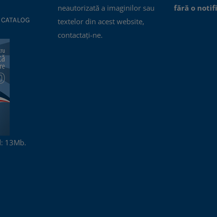
neautorizată a imaginilor sau
fără o notif
 CATALOG
textelor din acest website,
contactați-ne.
: 13Mb.