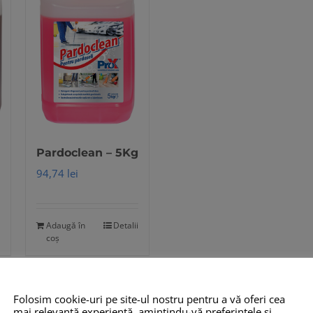
Pardoclean – 5Kg
94,74
lei
Adaugă în
Detalii
coș
Folosim cookie-uri pe site-ul nostru pentru a vă oferi cea
mai relevantă experiență, amintindu-vă preferințele și