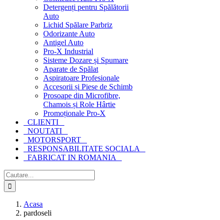
Detergenți pentru Spălătorii
Auto
Lichid Spălare Parbriz
Odorizante Auto
Antigel Auto
Pro-X Industrial
Sisteme Dozare și Spumare
Aparate de Spălat
Aspiratoare Profesionale
Accesorii și Piese de Schimb
Prosoape din Microfibre,
Chamois și Role Hârtie
Promoționale Pro-X
CLIENTI
NOUTATI
MOTORSPORT
RESPONSABILITATE SOCIALA
FABRICAT IN ROMANIA
Cautare...
Acasa
pardoseli