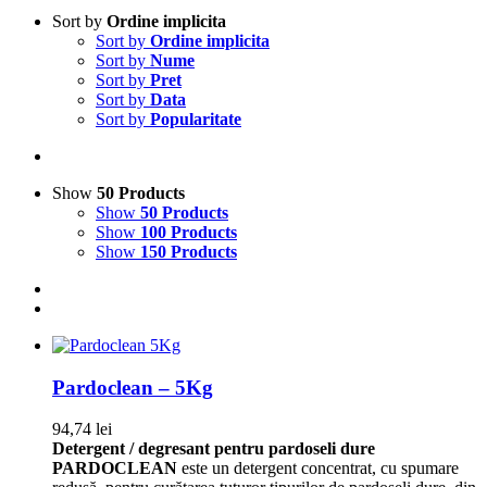
Sort by
Ordine implicita
Sort by
Ordine implicita
Sort by
Nume
Sort by
Pret
Sort by
Data
Sort by
Popularitate
Show
50 Products
Show
50 Products
Show
100 Products
Show
150 Products
Pardoclean – 5Kg
94,74
lei
Detergent / degresant pentru pardoseli dure
PARDOCLEAN
este un detergent concentrat, cu spumare