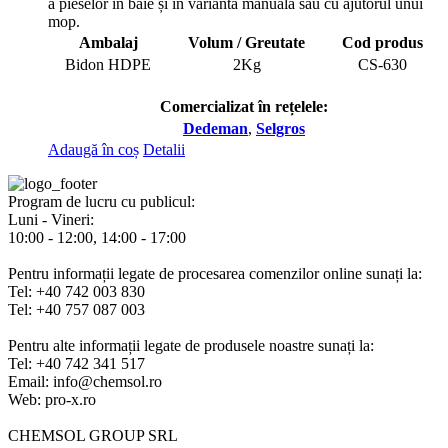
a pieselor în baie și în varianta manuală sau cu ajutorul unui
mop.
Ambalaj
Volum / Greutate
Cod produs
Bidon HDPE
2Kg
CS-630
Comercializat în rețelele:
Dedeman
,
Selgros
Adaugă în coș
Detalii
Program de lucru cu publicul:
Luni - Vineri:
10:00 - 12:00, 14:00 - 17:00
Pentru informații legate de procesarea comenzilor online sunați la:
Tel: +40 742 003 830
Tel: +40 757 087 003
Pentru alte informații legate de produsele noastre sunați la:
Tel: +40 742 341 517
Email: info@chemsol.ro
Web: pro-x.ro
CHEMSOL GROUP SRL