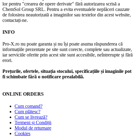
lor pentru "crearea de opere derivate" fără autorizarea scrisă a
ChemSol Group SRL. Pentru a evita eventualele neplăceri cauzate
de folosirea neautorizată a imaginilor sau textelor din acest website,
contactați-ne.
INFO
Pro-X.ro nu poate garanta și nu își poate asuma răspunderea că
informațiile prezentate pe site sunt corecte, complete sau actualizate,
iar serviciile oferite prin acest site sunt accesibile, neîntrerupte și fără
erori.
Prețurile, ofertele, situația stocului, specificațiile și imaginile pot
fi schimbate fără o notificare prealabilă.
ONLINE ORDERS
Cum comand?
Cum plătesc?
Cum se livrează?
Termeni și Condiții
Modul de returnare
Cookies