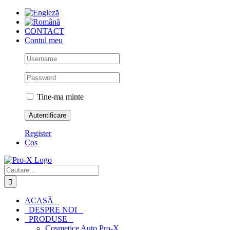
Skip
to
content
CONTACT
Contul meu
Tine-ma minte
Register
Cos
Cautare...
ACASĂ
DESPRE NOI
PRODUSE
Cosmetice Auto Pro-X