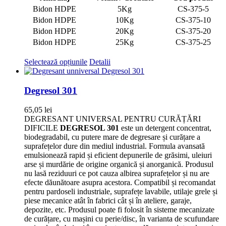
Bidon HDPE
5Kg
CS-375-5
Bidon HDPE
10Kg
CS-375-10
Bidon HDPE
20Kg
CS-375-20
Bidon HDPE
25Kg
CS-375-25
Acest
Selectează opțiunile
Detalii
produs
are
mai
Degresol 301
multe
variații.
65,05
lei
Opțiunile
DEGRESANT UNIVERSAL PENTRU CURĂȚĂRI
pot
DIFICILE
DEGRESOL 301
este un detergent concentrat,
fi
biodegradabil, cu putere mare de degresare și curățare a
alese
suprafețelor dure din mediul industrial. Formula avansată
în
emulsionează rapid și eficient depunerile de grăsimi, uleiuri
pagina
arse și murdărie de origine organică și anorganică. Produsul
produsului.
nu lasă reziduuri ce pot cauza albirea suprafețelor și nu are
efecte dăunătoare asupra acestora. Compatibil și recomandat
pentru pardoseli industriale, suprafețe lavabile, utilaje grele și
piese mecanice atât în fabrici cât și în ateliere, garaje,
depozite, etc. Produsul poate fi folosit în sisteme mecanizate
de curățare, cu mașini cu perie/disc, în varianta de scufundare