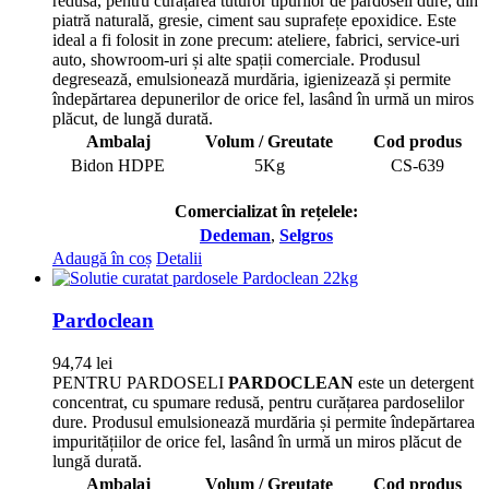
redusă, pentru curățarea tuturor tipurilor de pardoseli dure, din
piatră naturală, gresie, ciment sau suprafețe epoxidice. Este
ideal a fi folosit in zone precum: ateliere, fabrici, service-uri
auto, showroom-uri și alte spații comerciale. Produsul
degresează, emulsionează murdăria, igienizează și permite
îndepărtarea depunerilor de orice fel, lasând în urmă un miros
plăcut, de lungă durată.
Ambalaj
Volum / Greutate
Cod produs
Bidon HDPE
5Kg
CS-639
Comercializat în rețelele:
Dedeman
,
Selgros
Adaugă în coș
Detalii
Pardoclean
94,74
lei
PENTRU PARDOSELI
PARDOCLEAN
este un detergent
concentrat, cu spumare redusă, pentru curățarea pardoselilor
dure. Produsul emulsionează murdăria și permite îndepărtarea
impuritățiilor de orice fel, lasând în urmă un miros plăcut de
lungă durată.
Ambalaj
Volum / Greutate
Cod produs