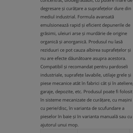
concentrat, biodegradabil, cu putere mare de
degresare și curățare a suprafețelor dure din
mediul industrial. Formula avansată
emulsionează rapid și eficient depunerile de
grăsimi, uleiuri arse și murdărie de origine
organică și anorganică. Produsul nu lasă
reziduuri ce pot cauza albirea suprafețelor și
nu are efecte dăunătoare asupra acestora.
Compatibil și recomandat pentru pardoseli
industriale, suprafețe lavabile, utilaje grele și
piese mecanice atât în fabrici cât și în ateliere
garaje, depozite, etc. Produsul poate fi folosit
în sisteme mecanizate de curățare, cu mașini
cu perie/disc, în varianta de scufundare a
pieselor în baie și în varianta manuală sau cu
ajutorul unui mop.