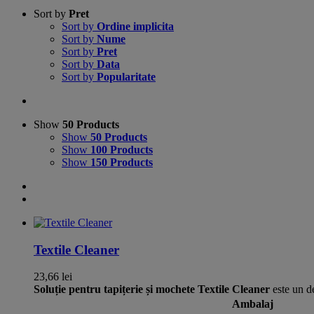
Sort by
Pret
Sort by
Ordine implicita
Sort by
Nume
Sort by
Pret
Sort by
Data
Sort by
Popularitate
Show
50 Products
Show
50 Products
Show
100 Products
Show
150 Products
Textile Cleaner
23,66
lei
Soluție pentru tapițerie și mochete
Textile Cleaner
este un de
Ambalaj