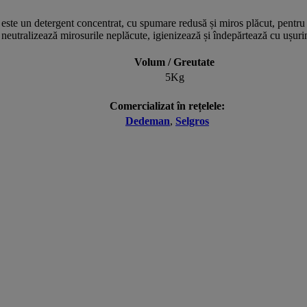
este un detergent concentrat, cu spumare redusă și miros plăcut, pentru s
 neutralizează mirosurile neplăcute, igienizează și îndepărtează cu ușurin
Volum / Greutate
5Kg
Comercializat în rețelele:
Dedeman
,
Selgros