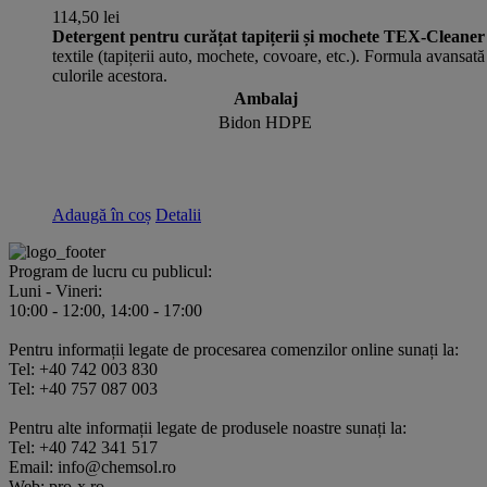
variații.
114,50
lei
Opțiunile
Detergent pentru curățat tapițerii și mochete
TEX-Cleaner
pot
textile (tapițerii auto, mochete, covoare, etc.). Formula avansată
fi
culorile acestora.
alese
Ambalaj
în
Bidon HDPE
pagina
produsului.
Adaugă în coș
Detalii
Program de lucru cu publicul:
Luni - Vineri:
10:00 - 12:00, 14:00 - 17:00
Pentru informații legate de procesarea comenzilor online sunați la:
Tel: +40 742 003 830
Tel: +40 757 087 003
Pentru alte informații legate de produsele noastre sunați la:
Tel: +40 742 341 517
Email: info@chemsol.ro
Web: pro-x.ro