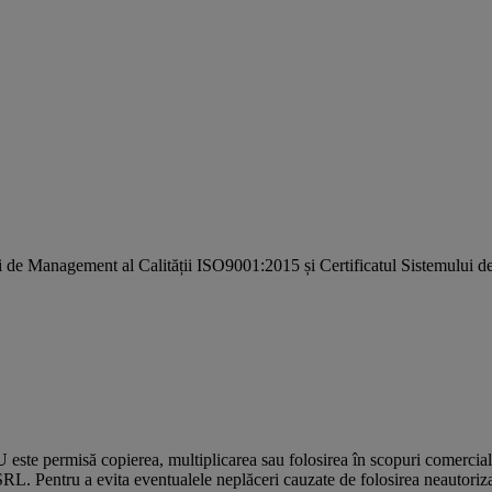
i de Management al Calității ISO9001:2015 și Certificatul Sistemulu
U este permisă copierea, multiplicarea sau folosirea în scopuri comercia
L. Pentru a evita eventualele neplăceri cauzate de folosirea neautorizată