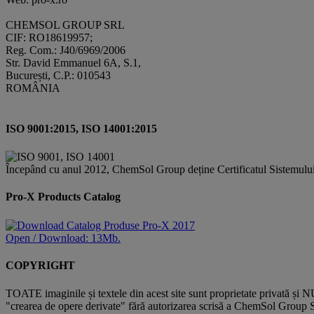
CHEMSOL GROUP SRL
CIF: RO18619957;
Reg. Com.: J40/6969/2006
Str. David Emmanuel 6A, S.1,
București, C.P.: 010543
ROMÂNIA
ISO 9001:2015, ISO 14001:2015
Începând cu anul 2012, ChemSol Group deține Certificatul Sistemulu
Pro-X Products Catalog
Open / Download: 13Mb.
COPYRIGHT
TOATE imaginile și textele din acest site sunt proprietate privată și N
"crearea de opere derivate" fără autorizarea scrisă a ChemSol Group SR