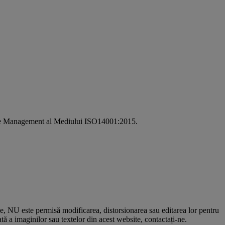
i de Management al Mediului ISO14001:2015.
le, NU este permisă modificarea, distorsionarea sau editarea lor pentru
 a imaginilor sau textelor din acest website, contactați-ne.