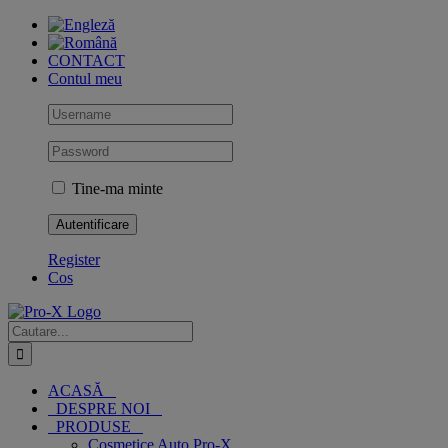
Skip
to
content
CONTACT
Contul meu
Tine-ma minte
Register
Cos
Cautare...
ACASĂ
DESPRE NOI
PRODUSE
Cosmetice Auto Pro-X