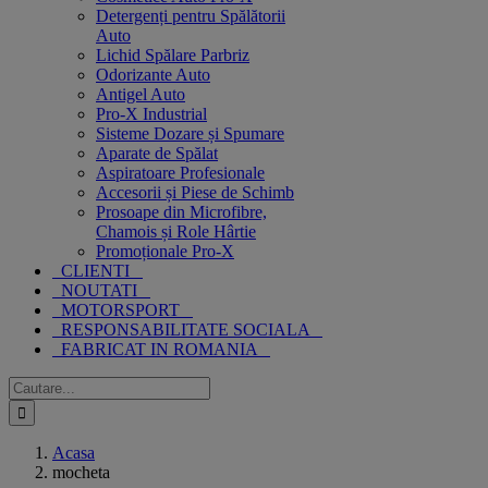
Detergenți pentru Spălătorii
Auto
Lichid Spălare Parbriz
Odorizante Auto
Antigel Auto
Pro-X Industrial
Sisteme Dozare și Spumare
Aparate de Spălat
Aspiratoare Profesionale
Accesorii și Piese de Schimb
Prosoape din Microfibre,
Chamois și Role Hârtie
Promoționale Pro-X
CLIENTI
NOUTATI
MOTORSPORT
RESPONSABILITATE SOCIALA
FABRICAT IN ROMANIA
Cautare...
Acasa
mocheta