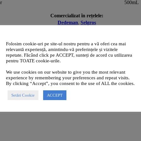
r
500mL
Comercializat în rețelele:
Dedeman
,
Selgros
Folosim cookie-uri pe site-ul nostru pentru a vă oferi cea mai
relevantă experiență, amintindu-vă preferințele și vizitele
repetate. Făcând click pe ACCEPT, sunteți de acord cu utilizarea
pentru TOATE cookie-urile.
ean
este un detergent concentrat, cu spumare redusă și miros plăcut, pen
ecție-extracție sau în varianta manuală. Formula avansată neutralizează mi
We use cookies on our website to give you the most relevant
cestora.
experience by remembering your preferences and repeat visits.
Volum / Greutate
By clicking “Accept”, you consent to the use of ALL the cookies.
5Kg
Setări Cookie
ACCEPT
10Kg
20Kg