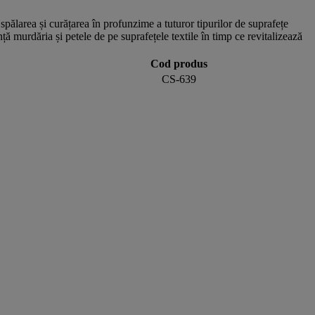
pălarea și curățarea în profunzime a tuturor tipurilor de suprafețe
ță murdăria și petele de pe suprafețele textile în timp ce revitalizează
Cod produs
CS-639