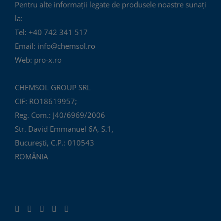
Pentru alte informații legate de produsele noastre sunați
la:
Tel: +40 742 341 517
Email: info@chemsol.ro
Web: pro-x.ro
CHEMSOL GROUP SRL
CIF: RO18619957;
Reg. Com.: J40/6969/2006
Str. David Emmanuel 6A, S.1,
București, C.P.: 010543
ROMÂNIA