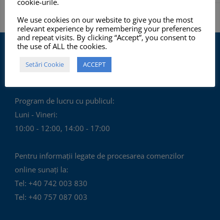
cookie-urile.
We use cookies on our website to give you the most
relevant experience by remembering your preferences
and repeat visits. By clicking “Accept”, you consent to
the use of ALL the cookies.
Setări Cookie
ACCEPT
Program de lucru cu publicul:
Luni - Vineri:
10:00 - 12:00, 14:00 - 17:00
Pentru informații legate de procesarea comenzilor
online sunați la:
Tel: +40 742 003 830
Tel: +40 757 087 003