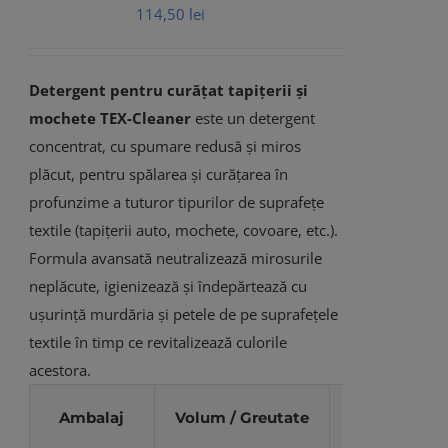
114,50
lei
Opțiunile
pot
fi
Detergent pentru curățat tapițerii și
alese
mochete
TEX-Cleaner
este un detergent
în
concentrat, cu spumare redusă și miros
pagina
plăcut, pentru spălarea și curățarea în
produsului.
profunzime a tuturor tipurilor de suprafețe
textile (tapițerii auto, mochete, covoare, etc.).
Formula avansată neutralizează mirosurile
neplăcute, igienizează și îndepărtează cu
ușurință murdăria și petele de pe suprafețele
textile în timp ce revitalizează culorile
acestora.
Ambalaj
Volum / Greutate
Cod produs