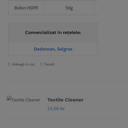
Bidon HDPE
5Kg
CS-639
Comercializat în rețelele:
Dedeman
,
Selgros
Adaugă în coș
Detalii
Textile Cleaner
23,66
lei