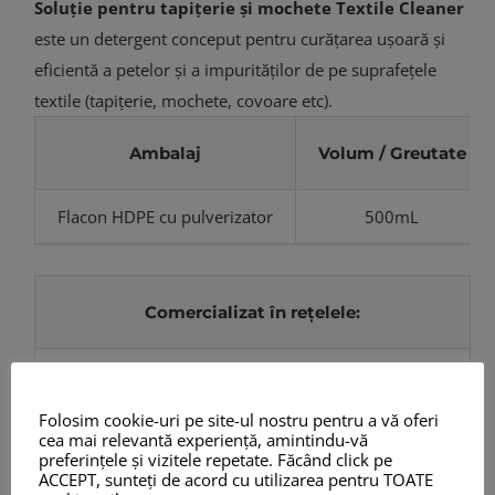
Soluție pentru tapițerie și mochete
Textile Cleaner
este un detergent conceput pentru curăţarea uşoară şi
eficientă a petelor şi a impurităţilor de pe suprafeţele
textile (tapiţerie, mochete, covoare etc).
Ambalaj
Volum / Greutate
Flacon HDPE cu pulverizator
500mL
Comercializat în rețelele:
Dedeman
,
Selgros
Folosim cookie-uri pe site-ul nostru pentru a vă oferi
Adaugă în coș
Detalii
cea mai relevantă experiență, amintindu-vă
preferințele și vizitele repetate. Făcând click pe
ACCEPT, sunteți de acord cu utilizarea pentru TOATE