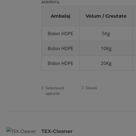
acestora.
Ambalaj
Volum / Greutate
Bidon HDPE
5Kg
Bidon HDPE
10Kg
Bidon HDPE
20Kg
Selectează
Detalii
Acest
opțiunile
produs
are
mai
multe
TEX-Cleaner
variații.