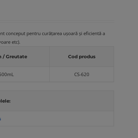
nt conceput pentru curăţarea uşoară şi eficientă a
voare etc).
 / Greutate
Cod produs
500mL
CS-620
lele:
s