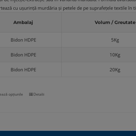
tează cu ușurință murdăria și petele de pe suprafețele textile în t
Ambalaj
Volum / Greutate
Bidon HDPE
5Kg
Bidon HDPE
10Kg
Bidon HDPE
20Kg
ează opțiunile
Detalii
Acest
produs
are
mai
multe