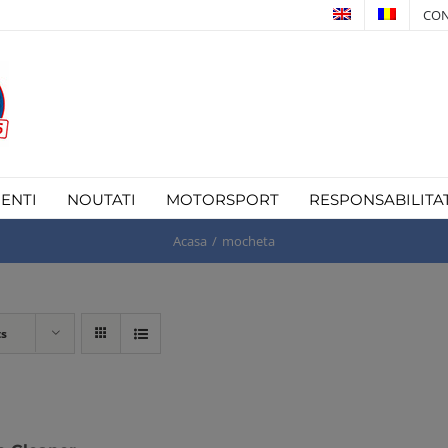
CON
IENTI
NOUTATI
MOTORSPORT
RESPONSABILITA
Acasa
mocheta
ts