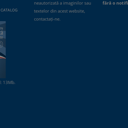
neautorizată a imaginilor sau
fără o notif
 CATALOG
textelor din acest website,
contactați-ne.
: 13Mb.