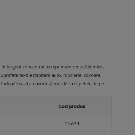
 detergent concentrat, cu spumare redusă și miros
uprafețe textile (tapițerii auto, mochete, covoare,
i îndepărtează cu ușurință murdăria și petele de pe
Cod produs
CS-639