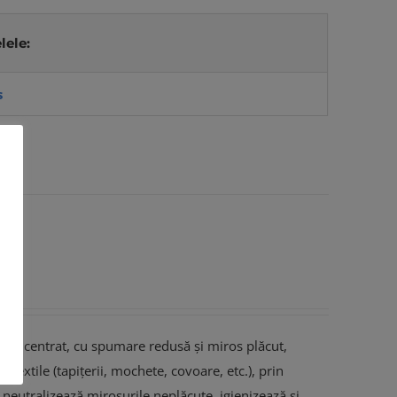
lele:
s
 concentrat, cu spumare redusă și miros plăcut,
textile (tapițerii, mochete, covoare, etc.), prin
neutralizează mirosurile neplăcute, igienizează și