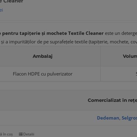
le Cleaner
ei
e pentru tapițerie și mochete
Textile Cleaner
este un deterge
 şi a impurităţilor de pe suprafeţele textile (tapiţerie, mochete, co
Ambalaj
Volum
Flacon HDPE cu pulverizator
Comercializat în rețe
Dedeman
,
Selgro
ă în coș
Detalii