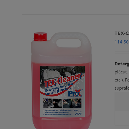
TEX-C
114,5
Deterg
plăcut,
etc.). 
suprafe