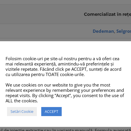
Comercializat în rețe
Dedeman
,
Selgro
ă în coș
Detalii
Folosim cookie-uri pe site-ul nostru pentru a vă oferi cea
mai relevantă experiență, amintindu-vă preferințele și
vizitele repetate. Făcând click pe ACCEPT, sunteți de acord
cu utilizarea pentru TOATE cookie-urile.
lean
We use cookies on our website to give you the most
relevant experience by remembering your preferences and
ei
repeat visits. By clicking “Accept”, you consent to the use of
ALL the cookies.
Setări Cookie
ACCEPT
DE CURĂȚAT TAPIȚERII ȘI MOCHETE
TEX-Clean
este un detergent
spălarea și curățarea în profunzime a tuturor tipurilor de suprafețe 
l de injecție-extracție sau în varianta manuală. Formula avansată 