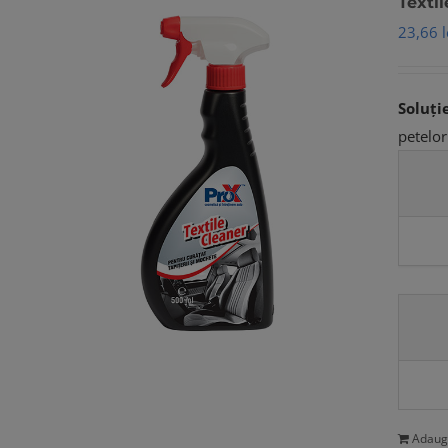
Texti
23,66
l
Soluți
petelor
Adaug