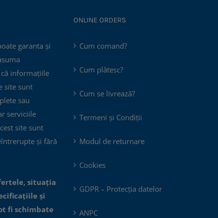
ONLINE ORDERS
poate garanta și
Cum comand?
 asuma
Cum plătesc?
că informațiile
 site sunt
Cum se livrează?
plete sau
ar serviciile
Termeni și Condiții
cest site sunt
eîntrerupte și fără
Modul de returnare
Cookies
fertele, situația
GDPR – Protecția datelor
cificațiile și
ot fi schimbate
ANPC