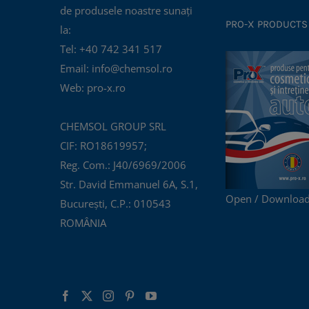
de produsele noastre sunați
PRO-X PRODUCTS
la:
Tel: +40 742 341 517
Email: info@chemsol.ro
Web: pro-x.ro
CHEMSOL GROUP SRL
CIF: RO18619957;
Reg. Com.: J40/6969/2006
Str. David Emmanuel 6A, S.1,
Open / Download
București, C.P.: 010543
ROMÂNIA