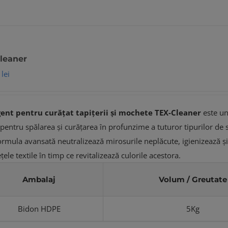
leaner
0
lei
ent pentru curățat tapițerii și mochete
TEX-Cleaner
este un
 pentru spălarea și curățarea în profunzime a tuturor tipurilor de s
Formula avansată neutralizează mirosurile neplăcute, igienizează ș
țele textile în timp ce revitalizează culorile acestora.
Ambalaj
Volum / Greutate
Bidon HDPE
5Kg