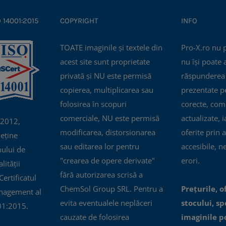
variații.
Opțiunile
O 14001:2015
COPYRIGHT
INFO
pot
fi
TOATE imaginile și textele din
Pro-X.ro nu 
alese
acest site sunt proprietate
nu își poate
în
privată și NU este permisă
răspunderea 
pagina
copierea, multiplicarea sau
prezentate pe
produsului.
folosirea în scopuri
corecte, com
comerciale, NU este permisă
actualizate, i
 2012,
modificarea, distorsionarea
oferite prin a
eține
sau editarea lor pentru
accesibile, n
mului de
"crearea de opere derivate"
erori.
ității
fără autorizarea scrisă a
ertificatul
ChemSol Group SRL. Pentru a
Prețurile, o
nagement al
evita eventualele neplăceri
stocului, spe
01:2015.
cauzate de folosirea
imaginile p