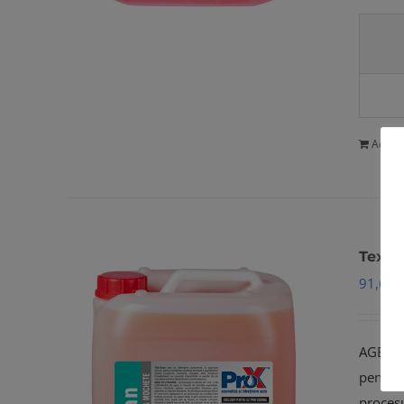
Adaug
Tex-C
91,69
l
AGENT 
pentru 
procesu