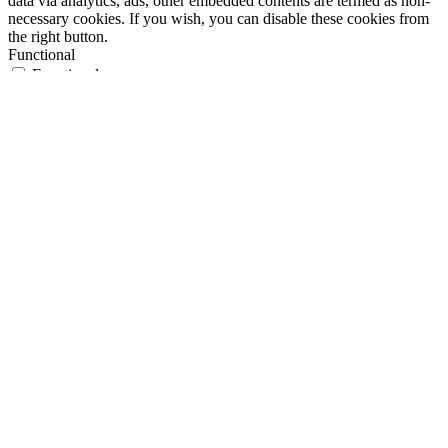
data via analytics, ads, other embedded contents are termed as non-
necessary cookies. If you wish, you can disable these cookies from
the right button.
Functional
Functional
Functional cookies help to perform certain functionalities like
sharing the content of the website on social media platforms, collect
feedbacks, and other third-party features.
Performance
Performance
Performance cookies are used to understand and analyze the key
performance indexes of the website which helps in delivering a
better user experience for the visitors.
Analytics
Analytics
Analytical cookies are used to understand how visitors interact with
the website. These cookies help provide information on metrics the
number of visitors, bounce rate, traffic source, etc.
Advertisement
Advertisement
Advertisement cookies are used to provide visitors with relevant ads
and marketing campaigns. These cookies track visitors across
websites and collect information to provide customized ads.
Others
Others