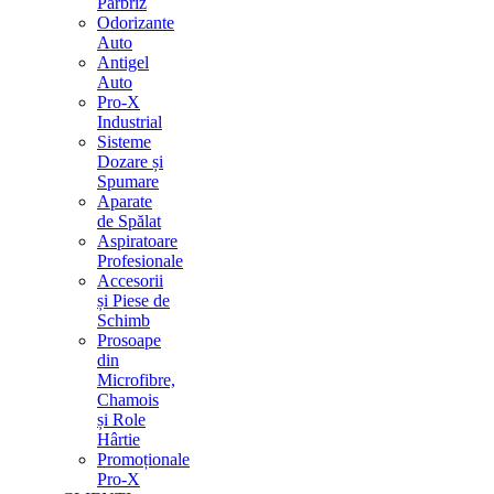
Parbriz
Odorizante
Auto
Antigel
Auto
Pro-X
Industrial
Sisteme
Dozare și
Spumare
Aparate
de Spălat
Aspiratoare
Profesionale
Accesorii
și Piese de
Schimb
Prosoape
din
Microfibre,
Chamois
și Role
Hârtie
Promoționale
Pro-X