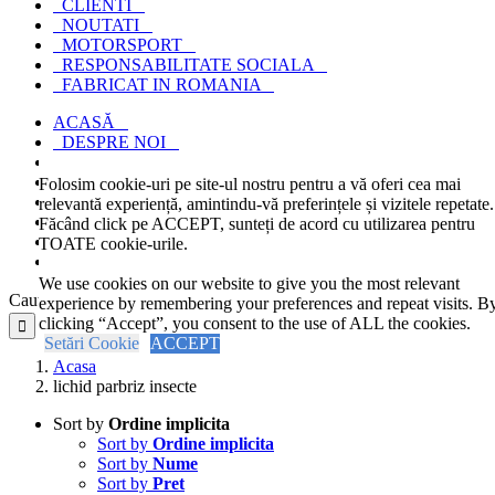
CLIENTI
NOUTATI
MOTORSPORT
RESPONSABILITATE SOCIALA
FABRICAT IN ROMANIA
ACASĂ
DESPRE NOI
PRODUSE
CLIENTI
Folosim cookie-uri pe site-ul nostru pentru a vă oferi cea mai
NOUTATI
relevantă experiență, amintindu-vă preferințele și vizitele repetate.
MOTORSPORT
Făcând click pe ACCEPT, sunteți de acord cu utilizarea pentru
RESPONSABILITATE SOCIALA
TOATE cookie-urile.
FABRICAT IN ROMANIA
We use cookies on our website to give you the most relevant
Cautare...
experience by remembering your preferences and repeat visits. B
clicking “Accept”, you consent to the use of ALL the cookies.
Setări Cookie
ACCEPT
Acasa
lichid parbriz insecte
Sort by
Ordine implicita
Sort by
Ordine implicita
Sort by
Nume
Sort by
Pret