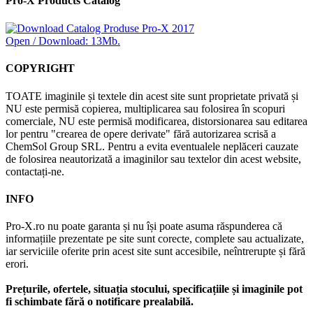
Pro-X Products Catalog
Open / Download: 13Mb.
COPYRIGHT
TOATE imaginile și textele din acest site sunt proprietate privată și
NU este permisă copierea, multiplicarea sau folosirea în scopuri
comerciale, NU este permisă modificarea, distorsionarea sau editarea
lor pentru "crearea de opere derivate" fără autorizarea scrisă a
ChemSol Group SRL. Pentru a evita eventualele neplăceri cauzate
de folosirea neautorizată a imaginilor sau textelor din acest website,
contactați-ne.
INFO
Pro-X.ro nu poate garanta și nu își poate asuma răspunderea că
informațiile prezentate pe site sunt corecte, complete sau actualizate,
iar serviciile oferite prin acest site sunt accesibile, neîntrerupte și fără
erori.
Prețurile, ofertele, situația stocului, specificațiile și imaginile pot
fi schimbate fără o notificare prealabilă.