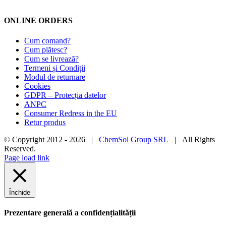
ONLINE ORDERS
Cum comand?
Cum plătesc?
Cum se livrează?
Termeni și Condiții
Modul de returnare
Cookies
GDPR – Protecția datelor
ANPC
Consumer Redress in the EU
Retur produs
© Copyright 2012 -
2026 |
ChemSol Group SRL
| All Rights
Reserved.
Page load link
Închide
Prezentare generală a confidențialității