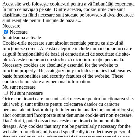
Acest site web folosește cookie-uri pentru a vă îmbunătăți experiența
în timp ce navigați pe site. Dintre acestea, cookie-urile care sunt
clasificate ca fiind necesare sunt stocate pe browser-ul dvs. deoarece
sunt esențiale pentru funcțiile de bază a
...
Necesare
Necesare
Întotdeauna activate
Cookie-urile necesare sunt absolut esențiale pentru ca site-ul să
funcționeze corect. Această categorie include numai cookie-uri care
asigură funcționalități de bază și caracteristici de securitate ale site-
ului. Aceste cookie-uri nu stochează nicio informație personală.
Necessary cookies are absolutely essential for the website to
function properly. This category only includes cookies that ensures
basic functionalities and security features of the website. These
cookies do not store any personal information.
Nu sunt necesare
Nu sunt necesare
Orice cookie-uri care nu sunt strict necesare pentru funcționarea site-
ului web și sunt utilizate pentru colectarea datelor cu caracter
personal ale utilizatorului prin intermediul analizelor, anunțurilor și al
altor conținuturi încorporate sunt denumite cookie-uri non-necesare.
Dacă doriți, puteți dezactiva aceste cookie-uri din butonul din
dreapta. Any cookies that may not be particularly necessary for the
website to function and is used specifically to collect user personal