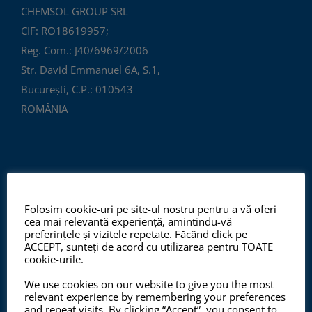
CHEMSOL GROUP SRL
CIF: RO18619957;
Reg. Com.: J40/6969/2006
Str. David Emmanuel 6A, S.1,
București, C.P.: 010543
ROMÂNIA
Folosim cookie-uri pe site-ul nostru pentru a vă oferi
cea mai relevantă experiență, amintindu-vă
preferințele și vizitele repetate. Făcând click pe
ISO 9001:2015, ISO 14001:2015
ACCEPT, sunteți de acord cu utilizarea pentru TOATE
cookie-urile.
We use cookies on our website to give you the most
relevant experience by remembering your preferences
Începând cu anul 2012, ChemSol Group deține
and repeat visits. By clicking “Accept”, you consent to