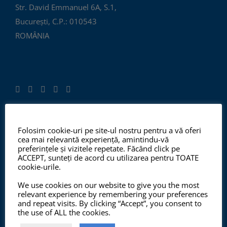
Str. David Emmanuel 6A, S.1,
București, C.P.: 010543
ROMÂNIA
Folosim cookie-uri pe site-ul nostru pentru a vă oferi
ISO 9001:2015, ISO 14001:2015
cea mai relevantă experiență, amintindu-vă
preferințele și vizitele repetate. Făcând click pe
ACCEPT, sunteți de acord cu utilizarea pentru TOATE
cookie-urile.
Începând cu anul 2012, ChemSol Group deține
We use cookies on our website to give you the most
Certificatul Sistemului de Management al Calității
relevant experience by remembering your preferences
ISO9001:2015 și Certificatul Sistemului de Management
and repeat visits. By clicking “Accept”, you consent to
the use of ALL the cookies.
al Mediului ISO14001:2015.