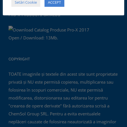
Setări Cookie
ACCEPT
PRO-X PRODUCTS CATALOG
Open / Download: 13Mb.
COPYRIGHT
TOATE imaginile și textele din acest site sunt proprietate
privată și NU este permisă copierea, multiplicarea sau
folosirea în scopuri comerciale, NU este permisă
modificarea, distorsionarea sau editarea lor pentru
"crearea de opere derivate" fără autorizarea scrisă a
ChemSol Group SRL. Pentru a evita eventualele
neplăceri cauzate de folosirea neautorizată a imaginilor