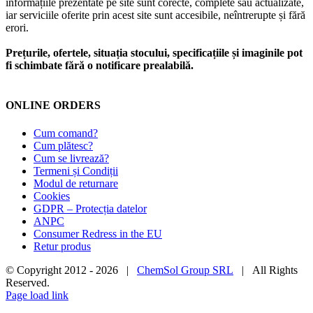
informațiile prezentate pe site sunt corecte, complete sau actualizate,
iar serviciile oferite prin acest site sunt accesibile, neîntrerupte și fără
erori.
Prețurile, ofertele, situația stocului, specificațiile și imaginile pot
fi schimbate fără o notificare prealabilă.
ONLINE ORDERS
Cum comand?
Cum plătesc?
Cum se livrează?
Termeni și Condiții
Modul de returnare
Cookies
GDPR – Protecția datelor
ANPC
Consumer Redress in the EU
Retur produs
© Copyright 2012 -
2026 |
ChemSol Group SRL
| All Rights
Reserved.
Page load link