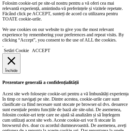
Folosim cookie-uri pe site-ul nostru pentru a vă oferi cea mai
relevantă experiență, amintindu-vă preferințele și vizitele repetate.
Făcând click pe ACCEPT, sunteți de acord cu utilizarea pentru
TOATE cookie-urile.
We use cookies on our website to give you the most relevant
experience by remembering your preferences and repeat visits. By
clicking “Accept”, you consent to the use of ALL the cookies.
.
Setări Cookie
ACCEPT
Închide
Prezentare generală a confidențialității
Acest site web folosește cookie-uri pentru a vă îmbunătăți experiența
în timp ce navigați pe site. Dintre acestea, cookie-urile care sunt
clasificate ca fiind necesare sunt stocate pe browser-ul dvs. deoarece
sunt esențiale pentru funcțiile de bază ale site-ului. De asemenea,
folosim cookie-uri terțe care ne ajută să analizăm și să înțelegem
cum utilizați acest site web. Aceste cookie-uri vor fi stocate în
browserul dvs. doar cu acordul dumneavoastră. De asemenea, aveți
opțiunea de a renunța la aceste cookie-uri. Dar renunțarea la unele