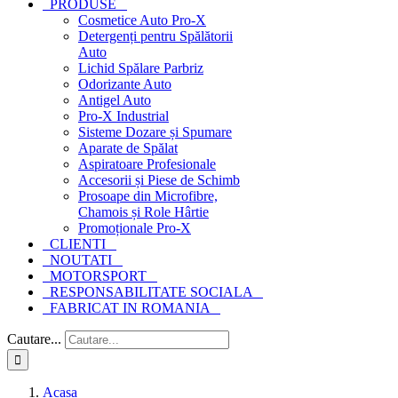
PRODUSE
Cosmetice Auto Pro-X
Detergenți pentru Spălătorii
Auto
Lichid Spălare Parbriz
Odorizante Auto
Antigel Auto
Pro-X Industrial
Sisteme Dozare și Spumare
Aparate de Spălat
Aspiratoare Profesionale
Accesorii și Piese de Schimb
Prosoape din Microfibre,
Chamois și Role Hârtie
Promoționale Pro-X
CLIENTI
NOUTATI
MOTORSPORT
RESPONSABILITATE SOCIALA
FABRICAT IN ROMANIA
Cautare...
Acasa